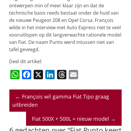
ontwerpen min of meer klaar zijn en dat de
technische basis reeds bestaat onder de huid van
de nieuwe Peugeot 208 en Opel Corsa. François
wilde in het interview met Auto Express niet te veel
vooruitlopen op dit langverwachte rationele model
van Fiat. De naam Punto werd intussen niet van
tafel geveegd.
Deel dit artikel:
W
F
X
Li
T
E
h
a
n
h
m
at
c
k
re
ai
←
François wil gamma Fiat Tipo graag
s
e
e
a
l
uitbreiden
A
b
dI
d
p
o
n
s
Fiat 500X + 500L = nieuw model
→
p
o
6 gedachten over “
Fiat Punto keert