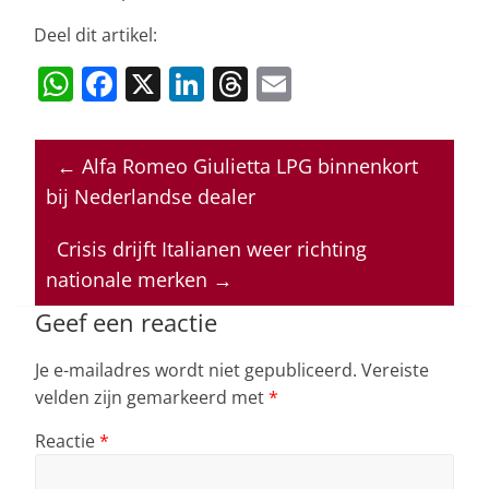
Deel dit artikel:
W
F
X
Li
T
E
h
a
n
h
m
at
c
k
re
ai
←
Alfa Romeo Giulietta LPG binnenkort
s
e
e
a
l
bij Nederlandse dealer
A
b
dI
d
p
o
n
s
Crisis drijft Italianen weer richting
nationale merken
→
p
o
k
Geef een reactie
Je e-mailadres wordt niet gepubliceerd.
Vereiste
velden zijn gemarkeerd met
*
Reactie
*