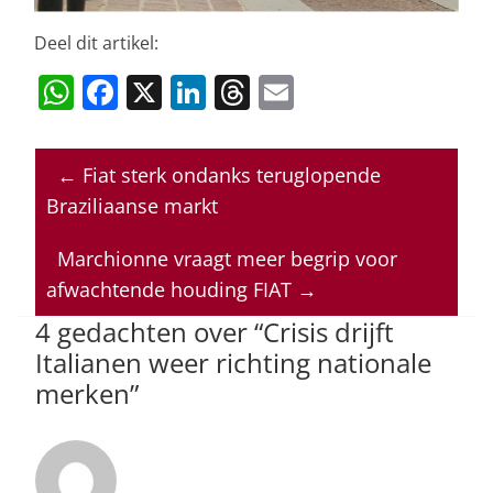
Deel dit artikel:
W
F
X
Li
T
E
h
a
n
h
m
at
c
k
re
ai
←
Fiat sterk ondanks teruglopende
s
e
e
a
l
Braziliaanse markt
A
b
dI
d
p
o
n
s
Marchionne vraagt meer begrip voor
afwachtende houding FIAT
→
p
o
4 gedachten over “
Crisis drijft
k
Italianen weer richting nationale
merken
”