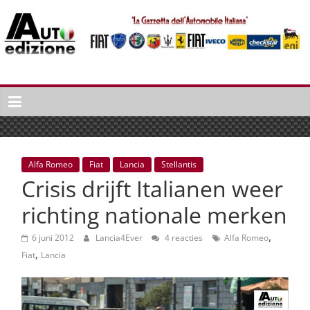
Spring
naar
inhoud
Auto
Edizione
La
Gazetta
dell'Automobile
Alfa Romeo
Fiat
Lancia
Stellantis
Italiana
Crisis drijft Italianen weer
|
Italiaans
richting nationale merken
autonieuws
,
&
6 juni 2012
Lancia4Ever
4 reacties
Alfa Romeo
,
lifestyle
Fiat
Lancia