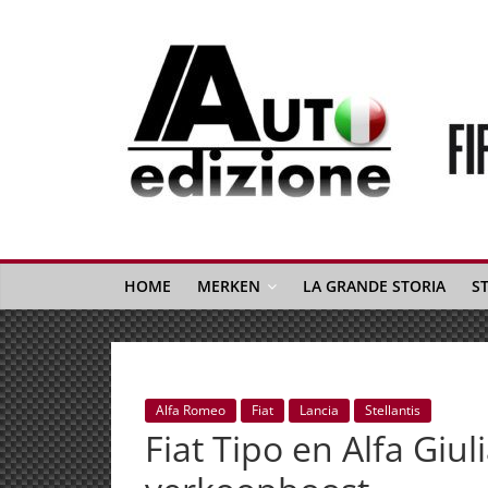
Spring
naar
inhoud
Auto
Edizione
La
Gazetta
HOME
MERKEN
LA GRANDE STORIA
S
dell'Automobile
Italiana
|
Italiaans
Alfa Romeo
Fiat
Lancia
Stellantis
autonieuws
Fiat Tipo en Alfa Giul
&
lifestyle