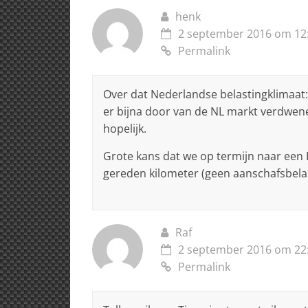
henk
2 september 2016 om 12
Permalink
Over dat Nederlandse belastingklimaat: 
er bijna door van de NL markt verdwen
hopelijk.
Grote kans dat we op termijn naar een 
gereden kilometer (geen aanschafsbelast
Raf
2 september 2016 om 22
Permalink