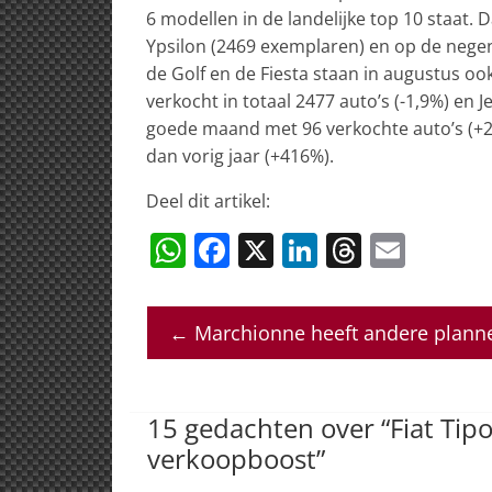
6 modellen in de landelijke top 10 staat.
Ypsilon (2469 exemplaren) en op de negen
de Golf en de Fiesta staan in augustus ook
verkocht in totaal 2477 auto’s (-1,9%) en 
goede maand met 96 verkochte auto’s (+27
dan vorig jaar (+416%).
Deel dit artikel:
W
F
X
Li
T
E
h
a
n
h
m
at
c
k
re
ai
←
Marchionne heeft andere planne
s
e
e
a
l
A
b
dI
d
p
o
n
s
15 gedachten over “
Fiat Tip
p
o
verkoopboost
”