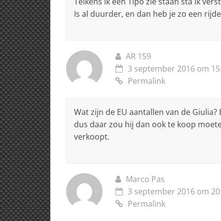
Telkens ik een Tipo zie staan sta ik ver
Is al duurder, en dan heb je zo een rijde
AR 159
3 september 2016 om 15
Permalink
Wat zijn de EU aantallen van de Giulia?
dus daar zou hij dan ook te koop moeten
verkoopt.
Marco Pas
3 september 2016 om 20
Permalink