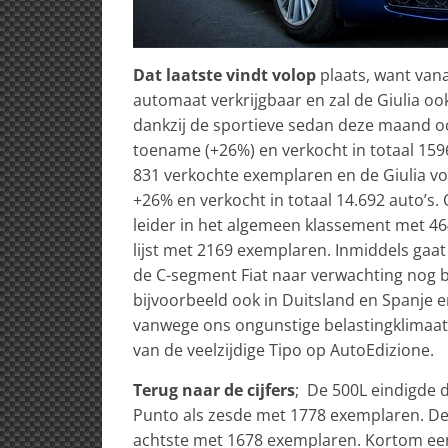
Dat laatste vindt volop
plaats, want vana
automaat verkrijgbaar en zal de Giulia o
dankzij de sportieve sedan deze maand oo
toename (+26%) en verkocht in totaal 159
831 verkochte exemplaren en de Giulia vo
+26% en verkocht in totaal 14.692 auto’s
leider in het algemeen klassement met 464
lijst met 2169 exemplaren. Inmiddels gaa
de C-segment Fiat naar verwachting nog bet
bijvoorbeeld ook in Duitsland en Spanje 
vanwege ons ongunstige belastingklimaat
van de veelzijdige Tipo op AutoEdizione.
Terug naar de cijfers
; De 500L eindigde 
Punto als zesde met 1778 exemplaren. De
achtste met 1678 exemplaren. Kortom een 