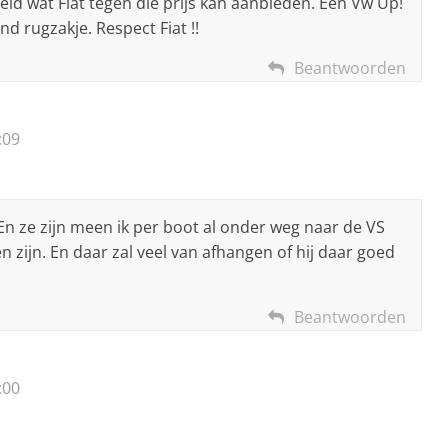
steld wat Fiat tegen die prijs kan aanbieden. Een Vw Up!
nd rugzakje. Respect Fiat !!
Beantwoorden
:09
 En ze zijn meen ik per boot al onder weg naar de VS
 zijn. En daar zal veel van afhangen of hij daar goed
Beantwoorden
:00