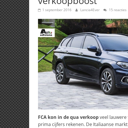
verkoopboost
1 september 2016
Lancia4Ever
15 reacties
FCA kon in de qua verkoop
veel lauwere
prima cijfers rekenen. De Italiaanse mark