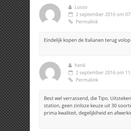
k
Lusso
2 september 2016 om 07
Permalink
Eindelijk kopen de Italianen terug volop
henk
2 september 2016 om 11
Permalink
Best wel verrassend, die Tipo. Uitsteken
station, geen zinloze keuze uit 30 soort
prima kwaliteit, degelijkiheid en afwerki