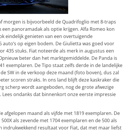
f morgen is bijvoorbeeld de Quadrifoglio met 8-traps
ok een panoramadak als optie krijgen. Alfa Romeo kon
k eindelijk genieten van een overtuigende
6 auto’s op eigen bodem. De Giulietta was goed voor
or 435 stuks. Fiat noteerde als merk in augustus een
. Opnieuw beter dan het marktgemiddelde. De Panda is
1 exemplaren. De Tipo staat zelfs derde in de landelijke
t de SW in de verkoop deze maand (foto boven), dus zal
er scoren straks. In ons land blijft deze kaskraker die
erg scherp wordt aangeboden, nog de grote afwezige
. Lees ondanks dat binnenkort onze eerste impressie
de afgelopen maand als vijfde met 1819 exemplaren. De
 500X als zevende met 1704 exemplaren en de 500 als
indrukwekkend resultaat voor Fiat, dat met maar liefst