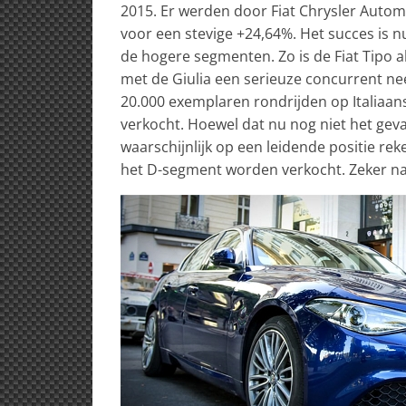
2015. Er werden door Fiat Chrysler Automob
voor een stevige +24,64%. Het succes is 
de hogere segmenten. Zo is de Fiat Tipo a
met de Giulia een serieuze concurrent nee
20.000 exemplaren rondrijden op Italiaans
verkocht. Hoewel dat nu nog niet het geval
waarschijnlijk op een leidende positie reke
het D-segment worden verkocht. Zeker na