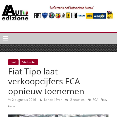
Spring
naar
inhoud
Auto
Edizione
La
Gazetta
dell'Automobile
Fiat
Stellantis
Italiana
Fiat Tipo laat
|
Italiaans
verkoopcijfers FCA
autonieuws
opnieuw toenemen
&
lifestyle
,
,
2 augustus 2016
Lancia4Ever
2 reacties
FCA
Fiat
italië