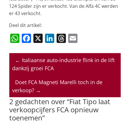
124 Spider zijn er verkocht. Van de Alfa 4C werden
er 43 verkocht.
Deel dit artikel:
W
F
X
Li
T
E
h
a
n
h
m
at
c
k
re
ai
←
Italiaanse auto-industrie flink in de lift
s
e
e
a
l
dankzij groei FCA
A
b
dI
d
p
o
n
s
Doet FCA Magneti Marelli toch in de
verkoop?
→
p
o
2 gedachten over “
Fiat Tipo laat
k
verkoopcijfers FCA opnieuw
toenemen
”