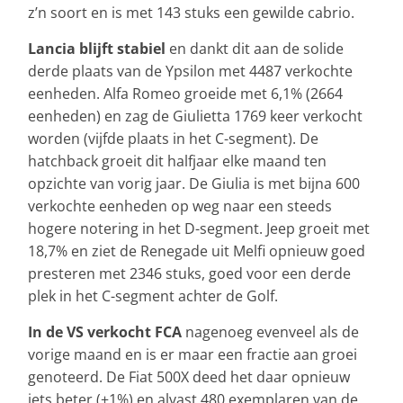
z’n soort en is met 143 stuks een gewilde cabrio.
Lancia blijft stabiel
en dankt dit aan de solide
derde plaats van de Ypsilon met 4487 verkochte
eenheden. Alfa Romeo groeide met 6,1% (2664
eenheden) en zag de Giulietta 1769 keer verkocht
worden (vijfde plaats in het C-segment). De
hatchback groeit dit halfjaar elke maand ten
opzichte van vorig jaar. De Giulia is met bijna 600
verkochte eenheden op weg naar een steeds
hogere notering in het D-segment. Jeep groeit met
18,7% en ziet de Renegade uit Melfi opnieuw goed
presteren met 2346 stuks, goed voor een derde
plek in het C-segment achter de Golf.
In de VS verkocht FCA
nagenoeg evenveel als de
vorige maand en is er maar een fractie aan groei
genoteerd. De Fiat 500X deed het daar opnieuw
iets beter (+1%) en alvast 480 exemplaren van de