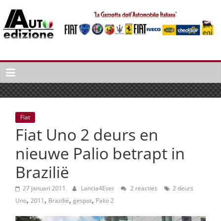
Spring
naar
inhoud
Auto
Edizione
La
Gazetta
dell'Automobile
Fiat
Italiana
Fiat Uno 2 deurs en
|
Italiaans
nieuwe Palio betrapt in
autonieuws
Brazilië
&
lifestyle
27 januari 2011
Lancia4Ever
2 reacties
2 deurs
,
,
,
,
Uno
2011
Brazilië
gespot
Palio 2