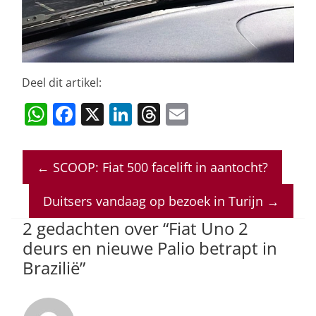
Deel dit artikel:
W
F
X
Li
T
E
h
a
n
h
m
at
c
k
re
ai
←
SCOOP: Fiat 500 facelift in aantocht?
s
e
e
a
l
A
b
dI
d
Duitsers vandaag op bezoek in Turijn
→
p
o
n
s
2 gedachten over “
Fiat Uno 2
p
o
deurs en nieuwe Palio betrapt in
Brazilië
”
k