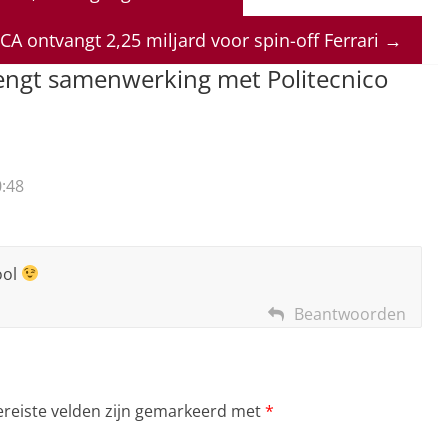
CA ontvangt 2,25 miljard voor spin-off Ferrari
→
lengt samenwerking met Politecnico
:48
ool
Beantwoorden
ereiste velden zijn gemarkeerd met
*