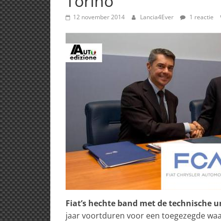
Torino
12 november 2014
Lancia4Ever
1 reactie
Fiat’s hechte band met de technische un
jaar voortduren voor een toegezegde waar