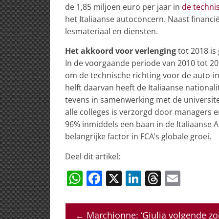
de 1,85 miljoen euro per jaar in
de techni
het Italiaanse autoconcern. Naast financië
lesmateriaal en diensten.
Het akkoord voor verlenging
tot 2018 is
In de voorgaande periode van 2010 tot 201
om de technische richting voor de auto-in
helft daarvan heeft de Italiaanse nationa
tevens in samenwerking met de universite
alle colleges is verzorgd door managers
96% inmiddels een baan in de Italiaanse 
belangrijke factor in FCA’s globale groei.
Deel dit artikel:
W
F
X
Li
T
E
h
a
n
h
m
at
c
k
re
ai
←
Marchionne: ‘Giulia volgende zo