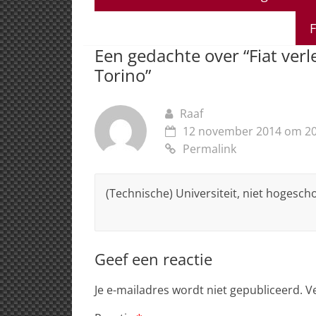
s
e
e
a
l
A
b
dI
d
F
p
o
n
s
Een gedachte over “
Fiat ver
p
o
Torino
”
k
Raaf
12 november 2014 om 20
Permalink
(Technische) Universiteit, niet hogesch
Geef een reactie
Je e-mailadres wordt niet gepubliceerd.
V