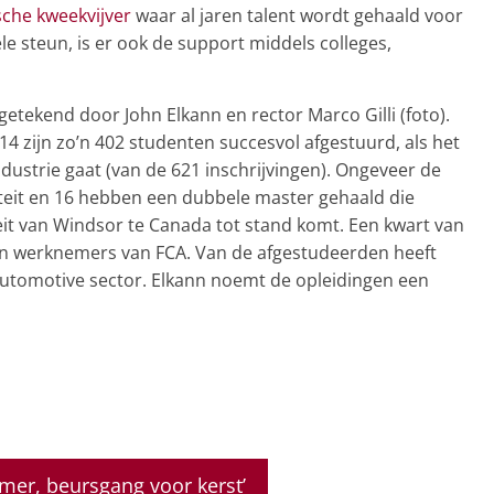
sche kweekvijver
waar al jaren talent wordt gehaald voor
le steun, is er ook de support middels colleges,
 getekend door John Elkann en rector Marco Gilli (foto).
4 zijn zo’n 402 studenten succesvol afgestuurd, als het
dustrie gaat (van de 621 inschrijvingen). Ongeveer de
liteit en 16 hebben een dubbele master gehaald die
it van Windsor te Canada tot stand komt. Een kwart van
 en werknemers van FCA. Van de afgestudeerden heeft
Automotive sector. Elkann noemt de opleidingen een
mer, beursgang voor kerst’