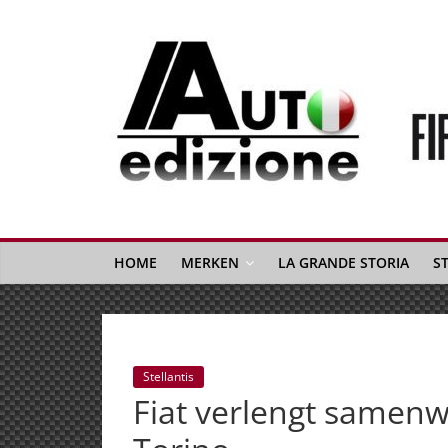
Spring
naar
inhoud
Auto
Edizione
La
Gazetta
HOME
MERKEN
LA GRANDE STORIA
S
dell'Automobile
Italiana
|
Italiaans
Stellantis
autonieuws
Fiat verlengt samenw
&
lifestyle