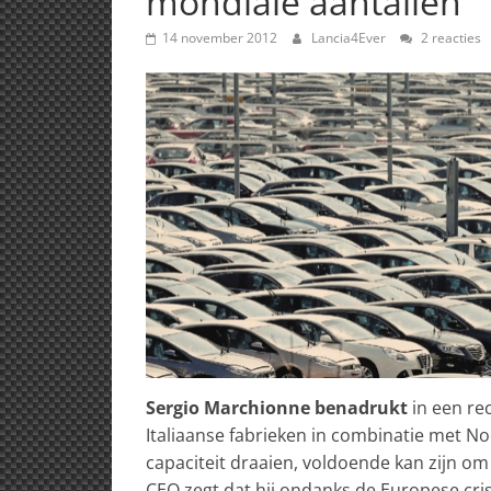
mondiale aantallen
14 november 2012
Lancia4Ever
2 reacties
Sergio Marchionne benadrukt
in een re
Italiaanse fabrieken in combinatie met No
capaciteit draaien, voldoende kan zijn om
CEO zegt dat hij ondanks de Europese cri