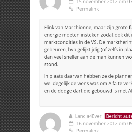
15 november 2012 om 07
Permalink
Flink van Marchionne, maar zijn grote fla
energie moeten insteken zodat ook dit
marktcondities in de VS. De marktherin
gebeuren, bvb gelijktijdig (of zelfs in 
dan veel sneller aan de man kunnen w
stond.
In plaats daarvan hebben ze de planne
wel degelijk de wens was om Alfa te ve
en de dodge dart die gebouwd is met A
Lancia4Ever
Bericht aut
16 november 2012 om 09
Permalink