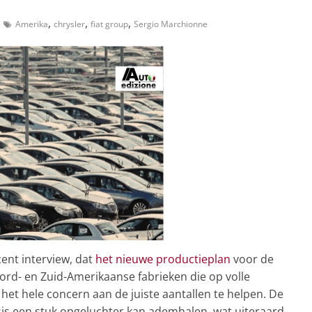
,
,
,
Amerika
chrysler
fiat group
Sergio Marchionne
cent interview, dat
het nieuwe productieplan
voor de
ord- en Zuid-Amerikaanse fabrieken die op volle
 het hele concern aan de juiste aantallen te helpen. De
sis een stuk opgeluchter kan ademhalen, wat uiteraard