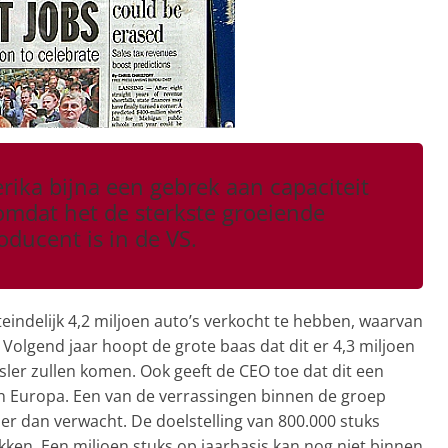
erika bijna een gebrek aan capaciteit
omdat het de sterkste groeiende
ducent is in de VS.
teindelijk 4,2 miljoen auto’s verkocht te hebben, waarvan
. Volgend jaar hoopt de grote baas dat dit er 4,3 miljoen
sler zullen komen. Ook geeft de CEO toe dat dit een
van Europa. Een van de verrassingen binnen de groep
er dan verwacht. De doelstelling van 800.000 stuks
kken. Een miljoen stuks op jaarbasis kan nog niet binnen