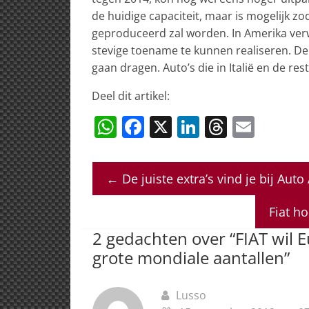
de huidige capaciteit, maar is mogelijk zo
geproduceerd zal worden. In Amerika ver
stevige toename te kunnen realiseren. De C
gaan dragen. Auto’s die in Italië en de r
Deel dit artikel:
W
F
X
Li
T
E
h
a
n
h
m
at
c
k
re
ai
←
De juiste extra’s vind je bij Auto
s
e
e
a
l
A
b
dI
d
Fiat h
p
o
n
s
2 gedachten over “
FIAT wil 
p
o
grote mondiale aantallen
”
k
Lusso