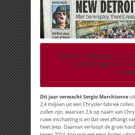
Dat Fiat-Chrysler in Am
heeft, komt vooral 
autopro
Dit jaar verwacht Sergio Marchionne
ui
2,4 miljoen uit een Chrysler-fabriek rollen
zullen zijn, waarvan 2,6 op naam van Chry
ruwe inschatting is en dat veel afhangt 
heet Jeep. Daarvan verloopt de groei hard
tegen 2014, kon nog wel eens hoger uitpa