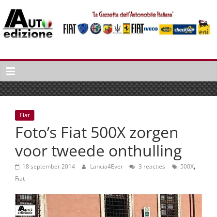
Spring
naar
inhoud
Auto
Edizione
La
Gazetta
dell'Automobile
Fiat
Italiana
Foto’s Fiat 500X zorgen
|
Italiaans
voor tweede onthulling
autonieuws
,
&
18 september 2014
Lancia4Ever
3 reacties
500X
lifestyle
Fiat