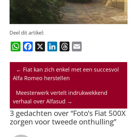
Deel dit artikel:
W
F
X
Li
T
E
h
a
n
h
m
at
c
k
re
ai
←
Fiat kan zich enkel met een succesvol
s
e
e
a
l
Alfa Romeo herstellen
A
b
dI
d
p
o
n
s
Meesterwerk vertelt indrukwekkend
verhaal over Alfasud
→
p
o
3 gedachten over “
Foto’s Fiat 500X
k
zorgen voor tweede onthulling
”