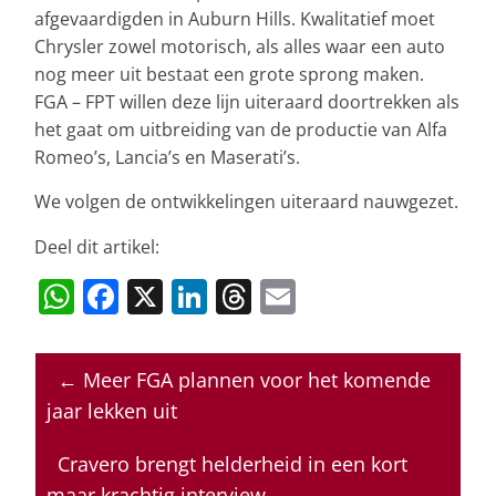
afgevaardigden in Auburn Hills. Kwalitatief moet
Chrysler zowel motorisch, als alles waar een auto
nog meer uit bestaat een grote sprong maken.
FGA – FPT willen deze lijn uiteraard doortrekken als
het gaat om uitbreiding van de productie van Alfa
Romeo’s, Lancia’s en Maserati’s.
We volgen de ontwikkelingen uiteraard nauwgezet.
Deel dit artikel:
W
F
X
Li
T
E
h
a
n
h
m
at
c
k
re
ai
←
Meer FGA plannen voor het komende
s
e
e
a
l
jaar lekken uit
A
b
dI
d
p
o
n
s
Cravero brengt helderheid in een kort
maar krachtig interview
→