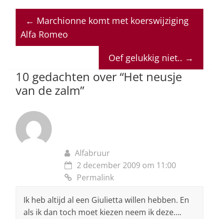
at
c
k
re
ai
←
Marchionne komt met koerswijziging
s
e
e
a
l
Alfa Romeo
A
b
dI
d
p
o
n
s
Oef gelukkig niet..
→
p
o
10 gedachten over “
Het neusje
van de zalm
”
k
Alfabruur
2 december 2009 om 11:00
Permalink
Ik heb altijd al een Giulietta willen hebben. En
als ik dan toch moet kiezen neem ik deze….