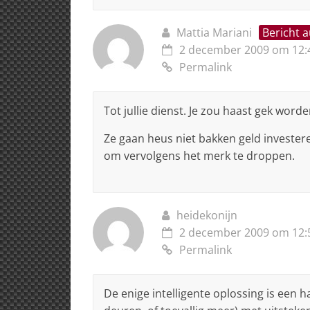
Mattia Mariani
Bericht 
2 december 2009 om 12:
Permalink
Tot jullie dienst. Je zou haast gek word
Ze gaan heus niet bakken geld invester
om vervolgens het merk te droppen.
heidekonijn
2 december 2009 om 12:
Permalink
De enige intelligente oplossing is een