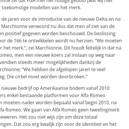
nne zei dat FGA met het nodige geduld (wat wij niet
r toekomstige modellen van het merk.
n de jaren voor de introductie van de nieuwe Delta en na
). Marchionne verwoord nu dus dat men af ziet van de
 een positief gegeven worden beschouwd. De beslissing
or de 166 te ontwikkelen wordt nu herzien. “We moeten
 het merk.”; zei Marchionne. Dit houdt feitelijk in dat na
omeo, men een nieuwe koers zal inslaan op weg naar
ovendien steeds meer mogelijkheden dankzij de
archionne; “We hebben de afgelopen jaren te veel
eg. Die cirkel moet worden doorbroken.”
et nieuwe bedrijf op Amerikaanse bodem vanaf 2010
s enkel bestaande platformen voor Alfa Romeo
n moeten nader worden bepaald vanaf begin 2010, na
 Alfa Romeo. We gaan van Alfa Romeo geen tweelingmerk
eren. Het zou niet wijs zijn om deze totaal
en. Dat zou erg kwalijk zijn voor de identiteit en het