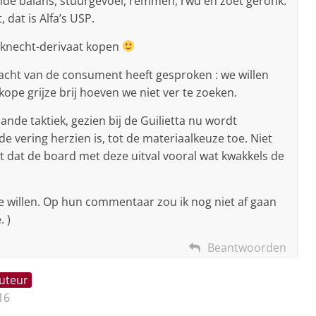
ende balans, stuurgevoel, remmen, rwd en zoet geronk.
 dat is Alfa’s USP.
knecht-derivaat kopen
kracht van de consument heeft gesproken : we willen
kope grijze brij hoeven we niet ver te zoeken.
aande taktiek, gezien bij de Guilietta nu wordt
e vering herzien is, tot de materiaalkeuze toe. Niet
t dat de board met deze uitval vooral wat kwakkels de
 willen. Op hun commentaar zou ik nog niet af gaan
. )
Beantwoorden
auteur
16