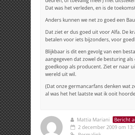
deuren, of toevallig meer) met uitstek
Dat was het verleden, en is de toekomst,
Anders kunnen we net zo goed een Bau
Dat ziet er dus goed uit voor Alfa. De 
betalen voor iets bijzonders, voor goed
Blijkbaar is dit een gevolg van een best
aangegeven dat zowel de besturing als d
goedkoop als producent. Ziet er naar ui
wereld uit wil.
(Dat onze germancarfans denken wat ze
al was het het laatste wat ik ooit hoorde
Mattia Mariani
Bericht 
2 december 2009 om 13:
Permalink