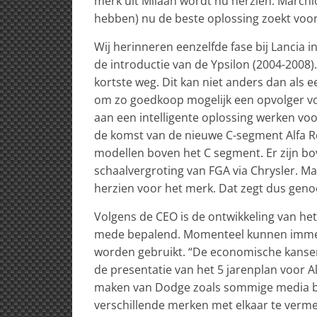
merk uit Milaan wordt nu herzien. Marchio
hebben) nu de beste oplossing zoekt voo
Wij herinneren eenzelfde fase bij Lancia i
de introductie van de Ypsilon (2004-2008
kortste weg. Dit kan niet anders dan als
om zo goedkoop mogelijk een opvolger vo
aan een intelligente oplossing werken voor
de komst van de nieuwe C-segment Alfa R
modellen boven het C segment. Er zijn b
schaalvergroting van FGA via Chrysler. M
herzien voor het merk. Dat zegt dus geno
Volgens de CEO is de ontwikkeling van h
mede bepalend. Momenteel kunnen immer
worden gebruikt. “De economische kanse
de presentatie van het 5 jarenplan voor
maken van Dodge zoals sommige media bew
verschillende merken met elkaar te vermeng