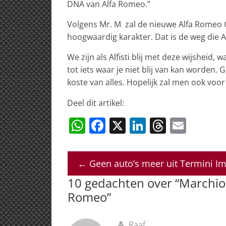
DNA van Alfa Romeo.”
Volgens Mr. M zal de nieuwe Alfa Romeo G
hoogwaardig karakter. Dat is de weg die A
We zijn als Alfisti blij met deze wijshei
tot iets waar je niet blij van kan worden.
koste van alles. Hopelijk zal men ook voo
Deel dit artikel:
W
F
X
Li
T
E
h
a
n
h
m
at
c
k
re
ai
←
Geen auto’s meer uit Termini I
s
e
e
a
l
10 gedachten over “
Marchio
A
b
dI
d
Romeo
”
p
o
n
s
p
o
Raaf