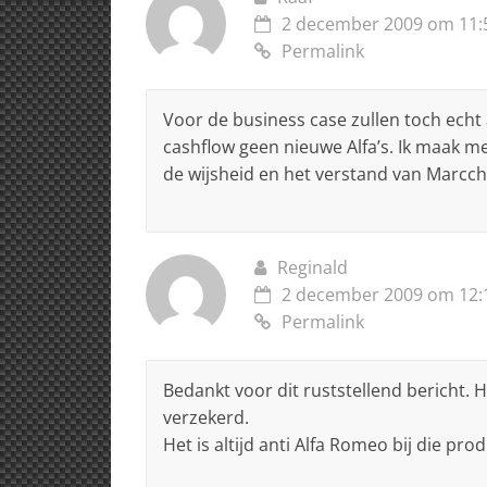
k
2 december 2009 om 11:
Permalink
Voor de business case zullen toch echt
cashflow geen nieuwe Alfa’s. Ik maak me
de wijsheid en het verstand van Marcc
Reginald
2 december 2009 om 12:
Permalink
Bedankt voor dit ruststellend bericht. 
verzekerd.
Het is altijd anti Alfa Romeo bij die prod