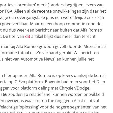
portieve ‘premium’ merk (..anders begrijpen lezers van
oor FGA. Alleen al de recente ontwikkelingen zijn daar het
ege een overgangsfase plus een wereldwijde crisis zijn
n goed verklaar. Maar na een hoop commotie rond de
mt nu dus weer een bericht naar buiten dat Alfa Romeo
. De titel van
dit
artikel blijkt dus meer dan terecht.
 man bij Alfa Romeo gewoon gevelt door de Mexicaanse
formatie totaal uit z’n verband gerukt. Wij berichten
dus niet van Automotive News) en kunnen jullie het
hier op neer; Alfa Romeo is op koers dankzij de komst
lietta op C-Evo platform. Bovenin had men voor het D en
liggen voor platform deling met Chrysler/Dodge.
166 zouden zo relatief snel kunnen worden ontwikkeld
en overigens waar tot nu toe nog geen Alfist echt vol
jfelachtige ‘oplossing’ voor de hogere segmenten van het