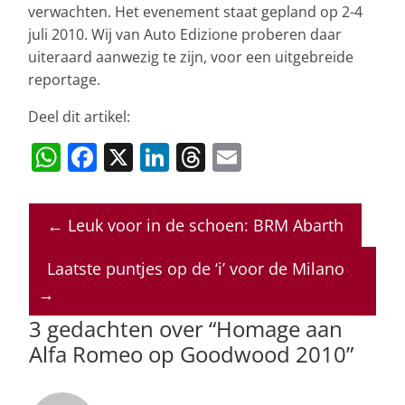
verwachten. Het evenement staat gepland op 2-4
juli 2010. Wij van Auto Edizione proberen daar
uiteraard aanwezig te zijn, voor een uitgebreide
reportage.
Deel dit artikel:
W
F
X
Li
T
E
h
a
n
h
m
at
c
k
re
ai
←
Leuk voor in de schoen: BRM Abarth
s
e
e
a
l
A
b
dI
d
Laatste puntjes op de ‘i’ voor de Milano
p
o
n
s
→
p
o
3 gedachten over “
Homage aan
Alfa Romeo op Goodwood 2010
”
k