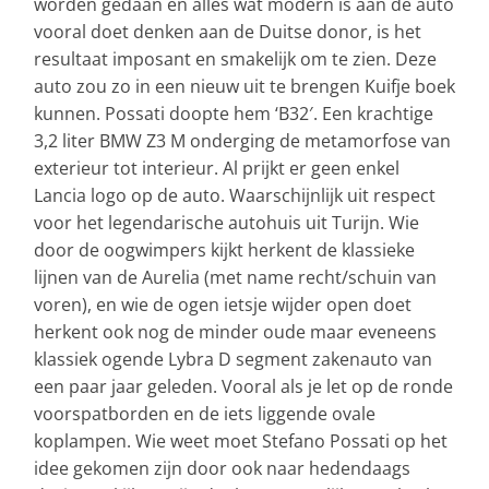
worden gedaan en alles wat modern is aan de auto
vooral doet denken aan de Duitse donor, is het
resultaat imposant en smakelijk om te zien. Deze
auto zou zo in een nieuw uit te brengen Kuifje boek
kunnen. Possati doopte hem ‘B32′. Een krachtige
3,2 liter BMW Z3 M onderging de metamorfose van
exterieur tot interieur. Al prijkt er geen enkel
Lancia logo op de auto. Waarschijnlijk uit respect
voor het legendarische autohuis uit Turijn. Wie
door de oogwimpers kijkt herkent de klassieke
lijnen van de Aurelia (met name recht/schuin van
voren), en wie de ogen ietsje wijder open doet
herkent ook nog de minder oude maar eveneens
klassiek ogende Lybra D segment zakenauto van
een paar jaar geleden. Vooral als je let op de ronde
voorspatborden en de iets liggende ovale
koplampen. Wie weet moet Stefano Possati op het
idee gekomen zijn door ook naar hedendaags