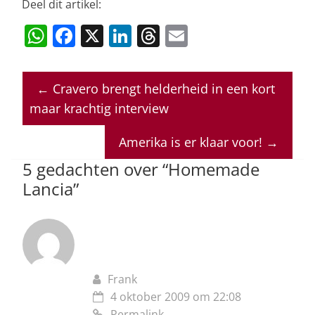
Deel dit artikel:
W
F
X
Li
T
E
h
a
n
h
m
at
c
k
re
ai
←
Cravero brengt helderheid in een kort
s
e
e
a
l
maar krachtig interview
A
b
dI
d
p
o
n
s
Amerika is er klaar voor!
→
p
o
5 gedachten over “
Homemade
Lancia
”
k
Frank
4 oktober 2009 om 22:08
Permalink