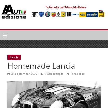
Spring
naar
inhoud
Auto
Edizione
La
Gazetta
dell'Automobile
Lancia
Italiana
Homemade Lancia
|
Italiaans
24 september 2009
Il Quadrifoglio
5 reacties
autonieuws
&
lifestyle