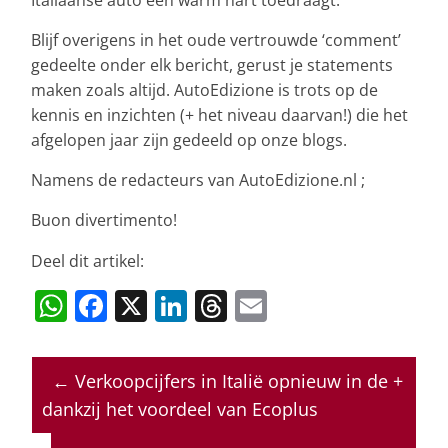
Blijf overigens in het oude vertrouwde ‘comment’
gedeelte onder elk bericht, gerust je statements
maken zoals altijd. AutoEdizione is trots op de
kennis en inzichten (+ het niveau daarvan!) die het
afgelopen jaar zijn gedeeld op onze blogs.
Namens de redacteurs van AutoEdizione.nl ;
Buon divertimento!
Deel dit artikel:
W
F
X
Li
T
E
h
a
n
h
m
at
c
k
re
ai
←
Verkoopcijfers in Italië opnieuw in de +
s
e
e
a
l
dankzij het voordeel van Ecoplus
A
b
dI
d