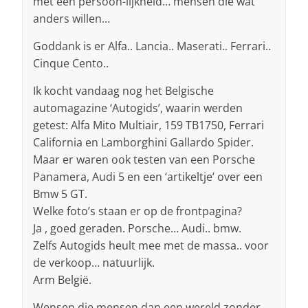
met een persoon-lijkheid… mensen die wat
anders willen…
Goddank is er Alfa.. Lancia.. Maserati.. Ferrari..
Cinque Cento..
Ik kocht vandaag nog het Belgische
automagazine ‘Autogids’, waarin werden
getest: Alfa Mito Multiair, 159 TB1750, Ferrari
California en Lamborghini Gallardo Spider.
Maar er waren ook testen van een Porsche
Panamera, Audi 5 en een ‘artikeltje’ over een
Bmw 5 GT.
Welke foto’s staan er op de frontpagina?
Ja , goed geraden. Porsche… Audi.. bmw.
Zelfs Autogids heult mee met de massa.. voor
de verkoop… natuurlijk.
Arm België.
Wensen die mensen dan een wereld zonder