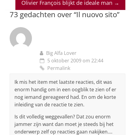
p
o
n
s
Olivier François blijkt de ideale man
→
p
o
73 gedachten over “
Il nuovo sito
”
k
Big Alfa Lover
5 oktober 2009 om 22:44
Permalink
Ik mis het item met laatste reacties, dit was
enorm handig om in een oogblik te zien of er
nog iemand gereageerd had. En om de korte
inleiding van de reactie te zien.
Is dit volledig weggevallen? Dat zou enorm
jammer zijn want dan moet je steeds bij het
onderwerp zelf op reacties gaan nakijken….