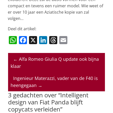
compact en tevens een ruimer model. Wie weet of
er over 10 jaar een Aziatische kopie van zal
volgen…
Deel dit artikel:
W
F
X
Li
T
E
h
a
n
h
m
at
c
k
re
ai
←
Alfa Romeo Giulia Q update ook bijna
s
e
e
a
l
klaar
A
b
dI
d
p
o
n
s
Ingenieur Materazzi, vader van de F40 is
heengegaan
→
p
o
3 gedachten over “
Intelligent
k
design van Fiat Panda blijft
copycats verleiden
”