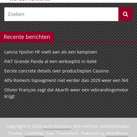
Recente berichten
Lancia Ypsilon HF voelt aan als een kampioen
FIAT Grande Panda al een verkoophit in Italië
Eerste concrete details over productieplan Cassino
Alfa Romeo’s topsegment niet eerder dan 2029 weer een feit
Olivier François zegt dat Abarth weer een vebrandingsmotor
krijgt
Copyright © 2026
Auto Edizione
. Alle rechten voorbehouden.
Thema:
ColorMag
door ThemeGrill. Powered by
WordPress
.