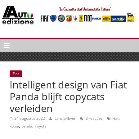
Spring
naar
inhoud
Auto
Edizione
La
Gazetta
dell'Automobile
Fiat
Italiana
Intelligent design van Fiat
|
Italiaans
Panda blijft copycats
autonieuws
verleiden
&
lifestyle
,
24 augustus 2022
Lancia4Ever
3 reacties
Fiat
,
,
kopie
panda
Toyota