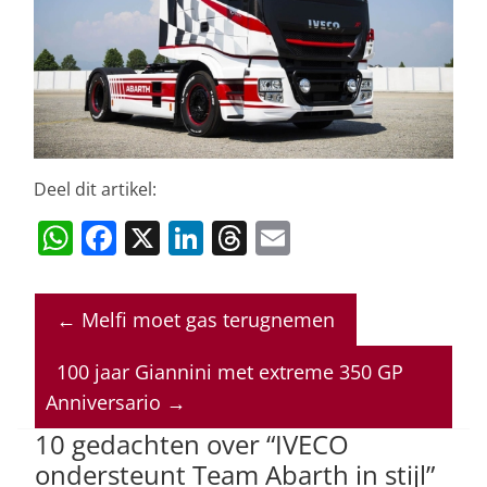
Deel dit artikel:
W
F
X
Li
T
E
h
a
n
h
m
at
c
k
re
ai
←
Melfi moet gas terugnemen
s
e
e
a
l
A
b
dI
d
100 jaar Giannini met extreme 350 GP
p
o
n
s
Anniversario
→
p
o
10 gedachten over “
IVECO
ondersteunt Team Abarth in stijl
”
k