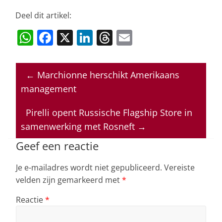
Deel dit artikel:
W
F
X
Li
T
E
h
a
n
h
m
at
c
k
re
ai
←
Marchionne herschikt Amerikaans
s
e
e
a
l
management
A
b
dI
d
p
o
n
s
Pirelli opent Russische Flagship Store in
samenwerking met Rosneft
→
p
o
k
Geef een reactie
Je e-mailadres wordt niet gepubliceerd.
Vereiste
velden zijn gemarkeerd met
*
Reactie
*