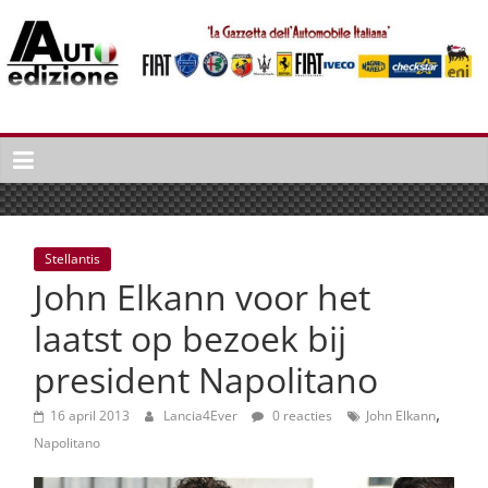
Spring
naar
inhoud
Auto
Edizione
La
Gazetta
dell'Automobile
Stellantis
Italiana
John Elkann voor het
|
Italiaans
laatst op bezoek bij
autonieuws
president Napolitano
&
lifestyle
,
16 april 2013
Lancia4Ever
0 reacties
John Elkann
Napolitano