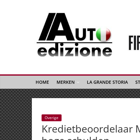
Spring
naar
inhoud
Auto
Edizione
La
Gazetta
HOME
MERKEN
LA GRANDE STORIA
S
dell'Automobile
Italiana
|
Italiaans
Overige
autonieuws
Kredietbeoordelaar M
&
lifestyle