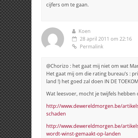
cijfers om te gaan.
Koen
28 april 2011 om 22:16
Permalink
@Chorizo : het gaat mij niet om wat Ma
Het gaat mij om die rating bureau’s : pr
land !) het goed zal doen IN DE TOEKO
Wat leesvoer, mocht je twijfels hebben 
http://www.dewereldmorgen.be/artikel
schaden
http://www.dewereldmorgen.be/artikels
wordt-winst-gemaakt-op-landen