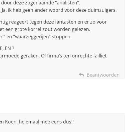
 door deze zogenaamde “analisten”.
. Ja, ik heb geen ander woord voor deze duimzuigers.
chtig reageert tegen deze fantasten en er zo voor
et een grote korrel zout worden gelezen.
en” en “waarzeggerijen” stoppen.
ELEN ?
rmoede geraken. Of firma’s ten onrechte failliet
Beantwoorden
gen Koen, helemaal mee eens dus!!