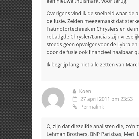
een nieuwe thuismarkt voor terug.
Overigens vind ik de snelheid waar de a
de fusie. Zelden meegemaakt dat sterk
Fiatmotortechniek in Chryslers en de in
rebadgde Chrysler/Lancia’s zijn vresel
steeds geen opvolger voor de Lybra en 
door de fusie ook financieel haalbaar q
Ik begrijp lang niet alle zetten van Ma
Koen
27 april 2011 om 23:53
Permalink
O, zijn dat diezelfde analisten die, zo’n
Lehman Brothers, BNP Parisbas, Meril L