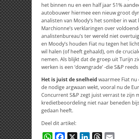
het binnen nu en een half jaar 51% aandee
autobouwer hiermee een nieuw groot dyna
analisten van Moody’s het somber in wat be
Marchionne’s verklaringen over voldoende
analistenbureau’s ter wereld niet overtuig
en Moody’s houden Fiat nu tegen het licht
wil halen (of heeft gehaald), om de crucia
nemen. Als blijkt dat de groep uit Turijn zi
werken is een ‘downgrade’ -die S&P reed
Het is juist de snelheid
waarmee Fiat nu d
de nodige argwaan wekt, vooral nu de Euro
Concurrent S&P zegt juist verrast te zijn 
kredietbeoordeling niet naar beneden bijs
gedaan heeft.
Deel dit artikel:
W
F
X
Li
T
E