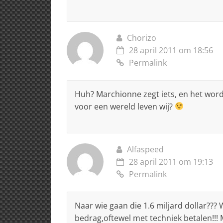
Chorizo
28 april 2011 om 18:56
Permalink
Huh? Marchionne zegt iets, en het wor
voor een wereld leven wij?
Alfaspeed
28 april 2011 om 19:13
Permalink
Naar wie gaan die 1.6 miljard dollar?
bedrag,oftewel met techniek betalen!!