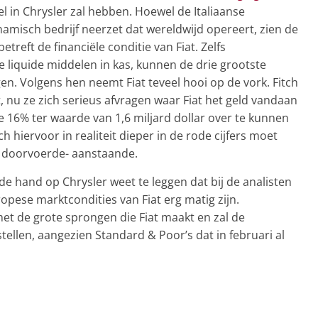
l in Chrysler zal hebben. Hoewel de Italiaanse
misch bedrijf neerzet dat wereldwijd opereert, zien de
treft de financiële conditie van Fiat. Zelfs
 liquide middelen in kas, kunnen de drie grootste
en. Volgens hen neemt Fiat teveel hooi op de vork. Fitch
, nu ze zich serieus afvragen waar Fiat het geld vandaan
le 16% ter waarde van 1,6 miljard dollar over te kunnen
ch hiervoor in realiteit dieper in de rode cijfers moet
s doorvoerde- aanstaande.
e hand op Chrysler weet te leggen dat bij de analisten
pese marktcondities van Fiat erg matig zijn.
met de grote sprongen die Fiat maakt en zal de
tellen, aangezien Standard & Poor’s dat in februari al