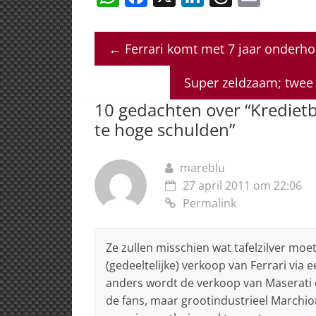
h
a
n
h
m
at
c
k
re
ai
←
Ferrari komt met 7 jaar onderh
s
e
e
a
l
A
b
dI
d
Super zeldzaam; twee 
p
o
n
s
10 gedachten over “
Krediet
p
o
te hoge schulden
”
k
mareblu
27 april 2011 om 22:06
Permalink
Ze zullen misschien wat tafelzilver mo
(gedeeltelijke) verkoop van Ferrari via
anders wordt de verkoop van Maserati o
de fans, maar grootindustrieel Marchio