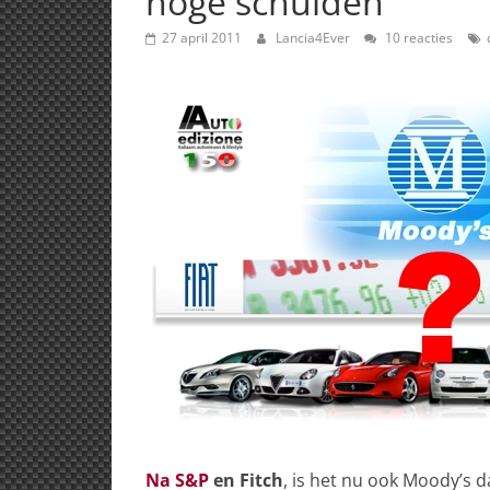
hoge schulden
27 april 2011
Lancia4Ever
10 reacties
Na S&P
en Fitch
, is het nu ook Moody’s d