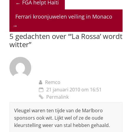
←
FGA helpt Haïti
s
e
e
a
l
A
b
dI
d
Ferrari kroonjuwelen veiling in Monaco
p
o
n
s
→
p
o
5 gedachten over “
‘La Rossa’ wordt
witter
”
k
Remco
21 januari 2010 om 16:51
Permalink
Vleugel waren ten tijde van de Marlboro
sponsors ook wit. Lijkt wel of ze de oude
kleurstelling weer van stal hebben gehaald.