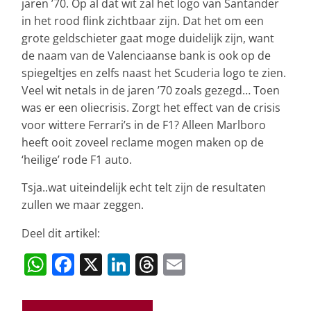
jaren ’70. Op al dat wit zal het logo van Santander
in het rood flink zichtbaar zijn. Dat het om een
grote geldschieter gaat moge duidelijk zijn, want
de naam van de Valenciaanse bank is ook op de
spiegeltjes en zelfs naast het Scuderia logo te zien.
Veel wit netals in de jaren ’70 zoals gezegd… Toen
was er een oliecrisis. Zorgt het effect van de crisis
voor wittere Ferrari’s in de F1? Alleen Marlboro
heeft ooit zoveel reclame mogen maken op de
‘heilige’ rode F1 auto.
Tsja..wat uiteindelijk echt telt zijn de resultaten
zullen we maar zeggen.
Deel dit artikel:
W
F
X
Li
T
E
h
a
n
h
m
at
c
k
re
ai