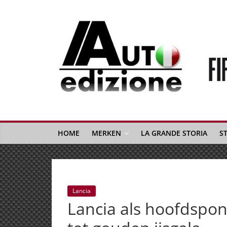
Spring
naar
inhoud
Auto
Edizione
La
Gazetta
HOME
MERKEN
LA GRANDE STORIA
S
dell'Automobile
Italiana
|
Italiaans
Lancia
autonieuws
Lancia als hoofdspon
&
lifestyle