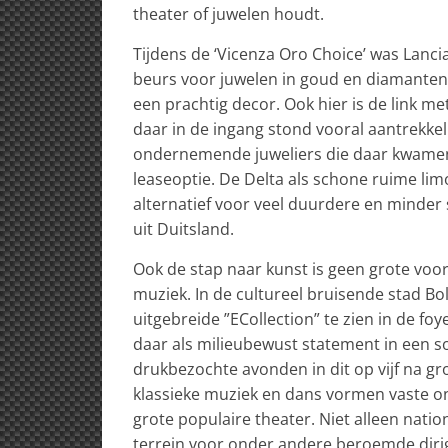
theater of juwelen houdt.
Tijdens de ‘Vicenza Oro Choice’ was Lanci
beurs voor juwelen in goud en diamanten.
een prachtig decor. Ook hier is de link me
daar in de ingang stond vooral aantrekkeli
ondernemende juweliers die daar kwamen. D
leaseoptie. De Delta als schone ruime l
alternatief voor veel duurdere en mind
uit Duitsland.
Ook de stap naar kunst is geen grote voor
muziek. In de cultureel bruisende stad Bo
uitgebreide ”ECollection” te zien in de foye
daar als milieubewust statement in een s
drukbezochte avonden in dit op vijf na gro
klassieke muziek en dans vormen vaste on
grote populaire theater. Niet alleen natio
terrein voor onder andere beroemde dir