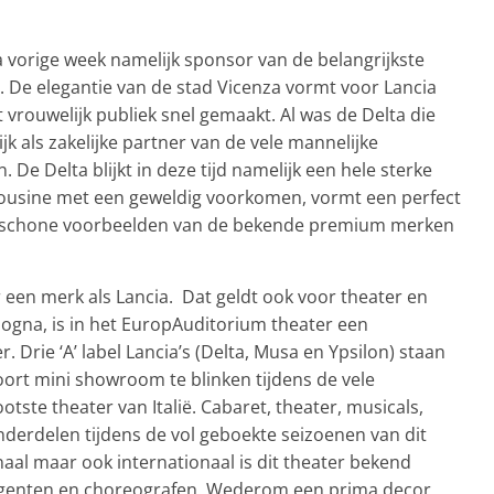
a vorige week namelijk sponsor van de belangrijkste
 De elegantie van de stad Vicenza vormt voor Lancia
t vrouwelijk publiek snel gemaakt. Al was de Delta die
jk als zakelijke partner van de vele mannelijke
e Delta blijkt in deze tijd namelijk een hele sterke
imousine met een geweldig voorkomen, vormt een perfect
er schone voorbeelden van de bekende premium merken
 een merk als Lancia. Dat geldt ook voor theater en
logna, is in het EuropAuditorium theater een
r. Drie ‘A’ label Lancia’s (Delta, Musa en Ypsilon) staan
oort mini showroom te blinken tijdens de vele
otste theater van Italië. Cabaret, theater, musicals,
derdelen tijdens de vol geboekte seizoenen van dit
naal maar ook internationaal is dit theater bekend
igenten en choreografen. Wederom een prima decor