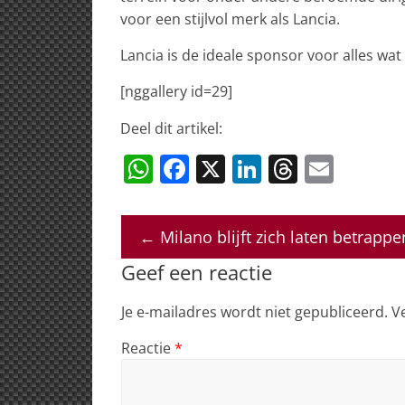
voor een stijlvol merk als Lancia.
Lancia is de ideale sponsor voor alles w
[nggallery id=29]
Deel dit artikel:
W
F
X
Li
T
E
h
a
n
h
m
at
c
k
re
ai
←
Milano blijft zich laten betrappe
s
e
e
a
l
Geef een reactie
A
b
dI
d
p
o
n
s
Je e-mailadres wordt niet gepubliceerd.
V
p
o
Reactie
*
k