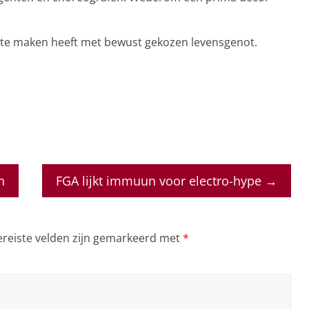
at te maken heeft met bewust gekozen levensgenot.
n
FGA lijkt immuun voor electro-hype
→
ereiste velden zijn gemarkeerd met
*