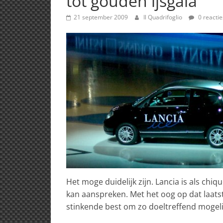
tot gouden ijsgala
21 september 2009
Il Quadrifoglio
0 reactie
Het moge duidelijk zijn. Lancia is als chi
kan aanspreken. Met het oog op dat laatst
stinkende best om zo doeltreffend mogelij