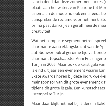
Lancia deed dat deze zomer met succes (
plaats aan het water, van Riccione tot Mo
cinema en de mode nu ook een steeds bela
aansprekende reclame voor het merk. Stu
prima past dankzij een geraffineerde maa
creativiteit.
Wat het compacte segment betreft spreekt
charmante aantrekkingskracht van de Yps
autobouwer ook al geruime tijd verbonde
charmant topschaatster Anni Friesinger to
Turijn in 2006. Maar ook de kerst gala van 
is eind dit jaar een evenement waarin Lanc
Skate Awards horen bij deze indrukwekkend
mainsponsor van dit grote evenement dat 
tijdens dit grote ijsgala. Een kunstschaa
ijstempel te Turijn.
Maar daar blijft het niet bij. Elders in It