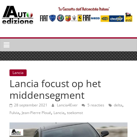
Spring
naar
inhoud
Auto
Edizione
La
Gazetta
dell'Automobile
Lancia
Italiana
Lancia focust op het
|
Italiaans
middensegment
autonieuws
,
&
28 september 2021
Lancia4Ever
5 reacties
delta
,
,
,
lifestyle
Fulvia
Jean-Pierre Ploué
Lancia
toekomst