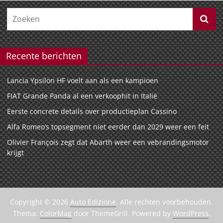
Recente berichten
Lancia Ypsilon HF voelt aan als een kampioen
FIAT Grande Panda al een verkoophit in Italië
Eerste concrete details over productieplan Cassino
Alfa Romeo’s topsegment niet eerder dan 2029 weer een feit
Olivier François zegt dat Abarth weer een vebrandingsmotor
krijgt
Copyright © 2026
Auto Edizione
. Alle rechten voorbehouden.
Thema:
ColorMag
door ThemeGrill. Powered by
WordPress
.