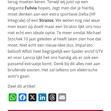
terug moeten keren. Terwijl wij juist op een
elegante
Fulvia
hopen, zegt men dat je hierbij
moet denken aan een extra sportieve Delta (HF
Integrale) of een
Stratos
. We weten nog niet waar
men exact op doelt maar een Stratos lijkt ons nou
niet echt een ideale optie. Te meer omdat Michael
Stochek 10 jaar geleden al heeft laten zien hoe dat
moet. Niet echt een nieuw idee dus. Imparato
belooft Alfisti heel begrijpelijk een Spider en/of GTV
en voor Lancia lijkt het ons handig als er ook een
passend extraatje komt. Denk bij dit alles niet aan
brullende exoten. Het zal telkens om elektrische
auto’s gaan.
Deel dit artikel:
W
F
X
Li
T
E
h
a
n
h
m