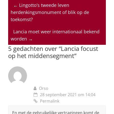
at
c
k
re
ai
←
Lingotto’s tweede leven
s
e
e
a
l
herdenkingsmonument of blik op de
A
b
dI
d
toekomst?
p
o
n
s
Lancia moet weer internationaal bekend
p
o
worden
→
k
5 gedachten over “
Lancia focust
op het middensegment
”
Orso
28 september 2021 om 14:04
Permalink
En met de gebruikelijke vertragingen komt de