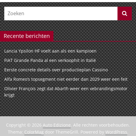
Recente berichten
Lancia Ypsilon HF voelt aan als een kampioen
FIAT Grande Panda al een verkoophit in Italië
Eerste concrete details over productieplan Cassino
Alfa Romeo’s topsegment niet eerder dan 2029 weer een feit
Olivier François zegt dat Abarth weer een vebrandingsmotor
krijgt
Copyright © 2026
Auto Edizione
. Alle rechten voorbehouden.
Thema:
ColorMag
door ThemeGrill. Powered by
WordPress
.