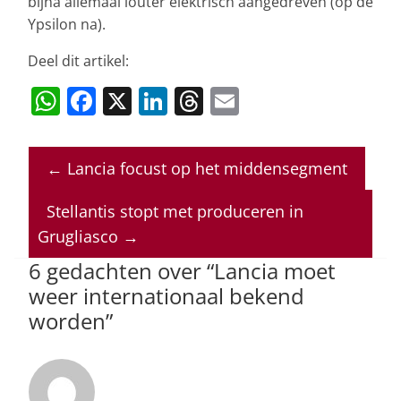
bijna allemaal louter elektrisch aangedreven (op de
Ypsilon na).
Deel dit artikel:
W
F
X
Li
T
E
h
a
n
h
m
at
c
k
re
ai
←
Lancia focust op het middensegment
s
e
e
a
l
A
b
dI
d
Stellantis stopt met produceren in
p
o
n
s
Grugliasco
→
p
o
6 gedachten over “
Lancia moet
weer internationaal bekend
k
worden
”