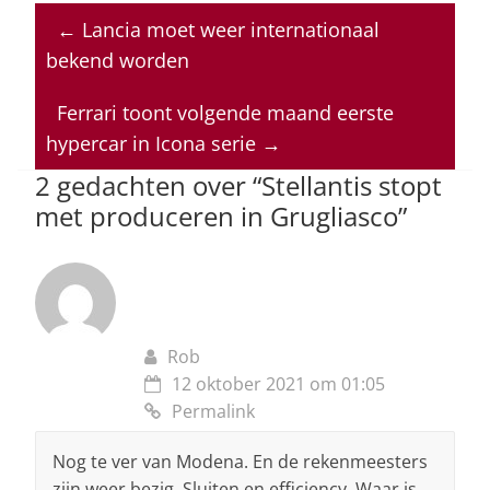
at
c
k
re
ai
←
Lancia moet weer internationaal
s
e
e
a
l
bekend worden
A
b
dI
d
p
o
n
s
Ferrari toont volgende maand eerste
hypercar in Icona serie
→
p
o
2 gedachten over “
Stellantis stopt
k
met produceren in Grugliasco
”
Rob
12 oktober 2021 om 01:05
Permalink
Nog te ver van Modena. En de rekenmeesters
zijn weer bezig. Sluiten en efficiency. Waar is