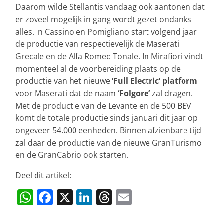
Daarom wilde Stellantis vandaag ook aantonen dat
er zoveel mogelijk in gang wordt gezet ondanks
alles. In Cassino en Pomigliano start volgend jaar
de productie van respectievelijk de Maserati
Grecale en de Alfa Romeo Tonale. In Mirafiori vindt
momenteel al de voorbereiding plaats op de
productie van het nieuwe
‘Full Electric’ platform
voor Maserati dat de naam
‘Folgore’
zal dragen.
Met de productie van de Levante en de 500 BEV
komt de totale productie sinds januari dit jaar op
ongeveer 54.000 eenheden. Binnen afzienbare tijd
zal daar de productie van de nieuwe GranTurismo
en de GranCabrio ook starten.
Deel dit artikel:
W
F
X
Li
T
E
h
a
n
h
m