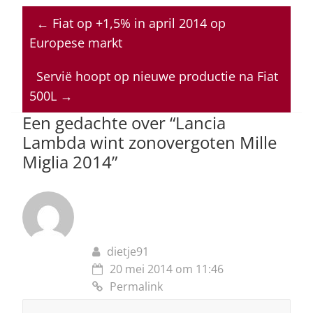
at
c
k
re
ai
←
Fiat op +1,5% in april 2014 op
s
e
e
a
l
Europese markt
A
b
dI
d
p
o
n
s
Servië hoopt op nieuwe productie na Fiat
500L
→
p
o
Een gedachte over “
Lancia
k
Lambda wint zonovergoten Mille
Miglia 2014
”
dietje91
20 mei 2014 om 11:46
Permalink