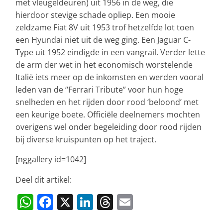
met vleugeldeuren) uit 1956 in de weg, die
hierdoor stevige schade opliep. Een mooie
zeldzame Fiat 8V uit 1953 trof hetzelfde lot toen
een Hyundai niet uit de weg ging. Een Jaguar C-
Type uit 1952 eindigde in een vangrail. Verder lette
de arm der wet in het economisch worstelende
Italië iets meer op de inkomsten en werden vooral
leden van de “Ferrari Tribute” voor hun hoge
snelheden en het rijden door rood ‘beloond’ met
een keurige boete. Officiële deelnemers mochten
overigens wel onder begeleiding door rood rijden
bij diverse kruispunten op het traject.
[nggallery id=1042]
Deel dit artikel:
W
F
X
Li
T
E
h
a
n
h
m