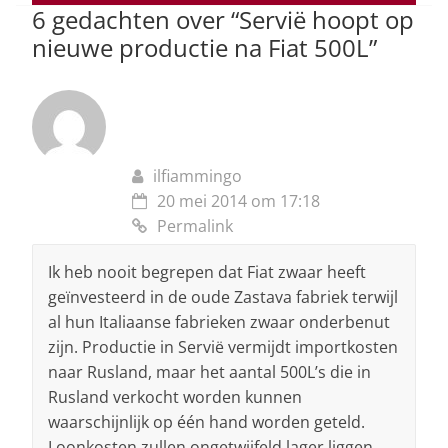
6 gedachten over “
Servië hoopt op
k
nieuwe productie na Fiat 500L
”
ilfiammingo
20 mei 2014 om 17:18
Permalink
Ik heb nooit begrepen dat Fiat zwaar heeft
geïnvesteerd in de oude Zastava fabriek terwijl
al hun Italiaanse fabrieken zwaar onderbenut
zijn. Productie in Servië vermijdt importkosten
naar Rusland, maar het aantal 500L’s die in
Rusland verkocht worden kunnen
waarschijnlijk op één hand worden geteld.
Loonkosten zullen ongetwijfeld lager liggen