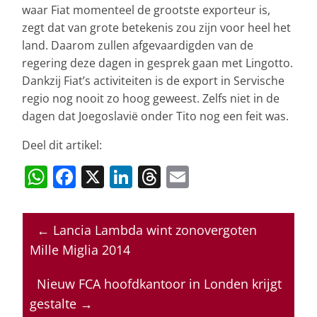
waar Fiat momenteel de grootste exporteur is,
zegt dat van grote betekenis zou zijn voor heel het
land. Daarom zullen afgevaardigden van de
regering deze dagen in gesprek gaan met Lingotto.
Dankzij Fiat’s activiteiten is de export in Servische
regio nog nooit zo hoog geweest. Zelfs niet in de
dagen dat Joegoslavië onder Tito nog een feit was.
Deel dit artikel:
W
F
X
Li
T
E
h
a
n
h
m
at
c
k
re
ai
←
Lancia Lambda wint zonovergoten
s
e
e
a
l
Mille Miglia 2014
A
b
dI
d
p
o
n
s
Nieuw FCA hoofdkantoor in Londen krijgt
gestalte
→
p
o