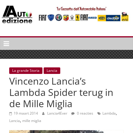
Spring
naar
inhoud
Auto
Edizione
La
Gazetta
dell'Automobile
La grande Storia
Lancia
Italiana
Vincenzo Lancia’s
|
Italiaans
Lambda Spider terug in
autonieuws
de Mille Miglia
&
lifestyle
,
19 maart 2014
Lancia4Ever
0 reacties
Lambda
,
Lancia
mille miglia