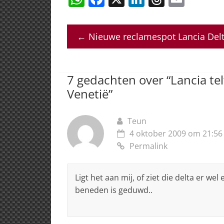
h
a
n
h
m
at
c
k
re
ai
←
Nieuwe reclamespot Lancia Del
s
e
e
a
l
A
b
dI
d
p
o
n
s
7 gedachten over “
Lancia te
p
o
Venetië
”
k
Teun
4 oktober 2009 om 21:56
Permalink
Ligt het aan mij, of ziet die delta er wel
beneden is geduwd..