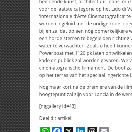
beeldende kunst, architectuur, dans, muzie
voor de laatste categorie op het Lido di 
‘Internazionale d’Arte Cinematografica’ te
worden ingeluid met de nodige rode lopers
bij en zal dat op een nóg opmerkelijkere 
een horde sterren te begeleiden richting 
water te verwachten. Zoals u heeft kunnen
Powerboat met 1120 pk laten ontwikkelen w
kade en publiek zal worden gevaren. We v
cinematografische firmament. De boot zal
op het terras van het speciaal ingerichte L
Nog maar kort na de première van de fil
hoogtepunt zal zijn voor Lancia in de were
[nggallery id=43]
Deel dit artikel:
W
F
X
Li
T
E