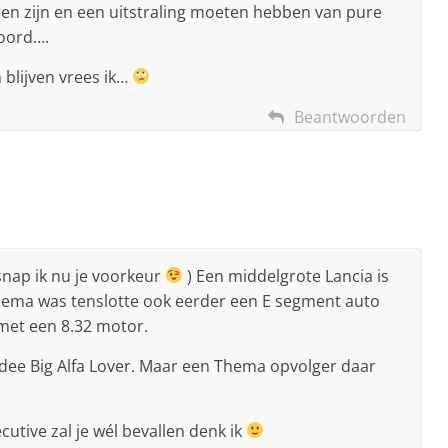
en zijn en een uitstraling moeten hebben van pure
boord….
 blijven vrees ik…
Beantwoorden
 snap ik nu je voorkeur
) Een middelgrote Lancia is
 Thema was tenslotte ook eerder een E segment auto
met een 8.32 motor.
idee Big Alfa Lover. Maar een Thema opvolger daar
utive zal je wél bevallen denk ik