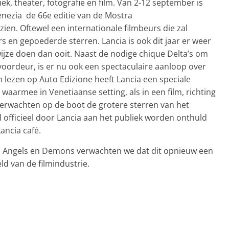
k, theater, fotografie en film. Van 2-12 september is
Venezia de 66e editie van de Mostra
 zien. Oftewel een internationale filmbeurs die zal
 en gepoederde sterren. Lancia is ook dit jaar er weer
wijze doen dan ooit. Naast de nodige chique Delta’s om
voordeur, is er nu ook een spectaculaire aanloop over
 lezen op Auto Edizione heeft Lancia een speciale
aarmee in Venetiaanse setting, als in een film, richting
erwachten op de boot de grotere sterren van het
 officieel door Lancia aan het publiek worden onthuld
ancia café.
m Angels en Demons verwachten we dat dit opnieuw een
ld van de filmindustrie.