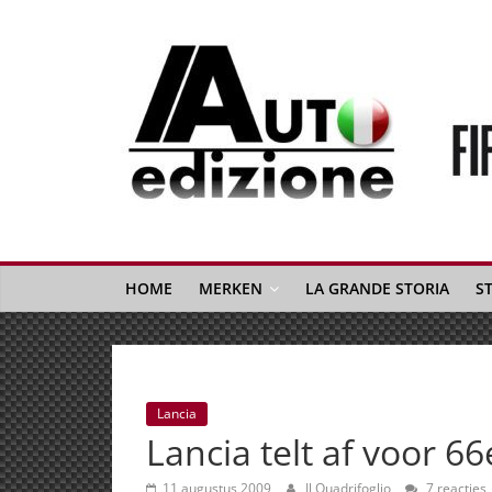
Spring
naar
inhoud
Auto
Edizione
La
Gazetta
HOME
MERKEN
LA GRANDE STORIA
S
dell'Automobile
Italiana
|
Italiaans
Lancia
autonieuws
Lancia telt af voor 6
&
lifestyle
11 augustus 2009
Il Quadrifoglio
7 reacties