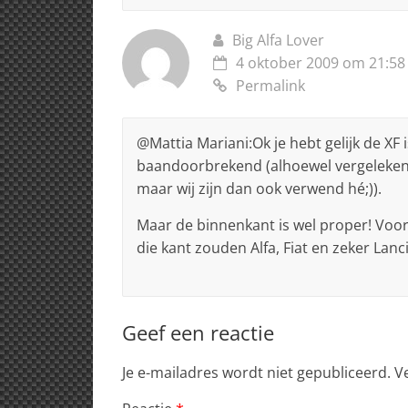
Big Alfa Lover
4 oktober 2009 om 21:58
Permalink
@Mattia Mariani:Ok je hebt gelijk de XF 
baandoorbrekend (alhoewel vergeleken m
maar wij zijn dan ook verwend hé;)).
Maar de binnenkant is wel proper! Voor
die kant zouden Alfa, Fiat en zeker La
Geef een reactie
Je e-mailadres wordt niet gepubliceerd.
V