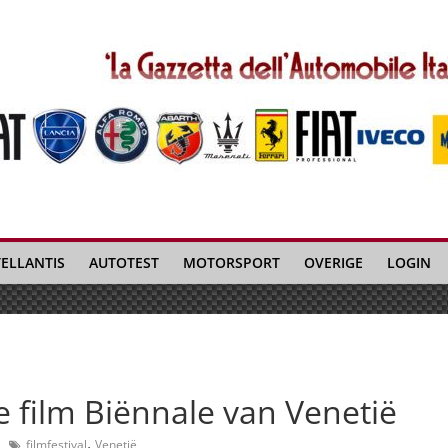
TELLANTIS
AUTOTEST
MOTORSPORT
OVERIGE
LOGIN
6e film Biënnale van Venetië
,
filmfestival
Venetië