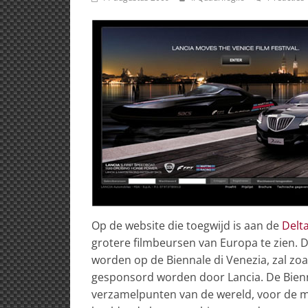
Op de website die toegwijd is aan de
Delt
grotere filmbeursen van Europa te zien. 
worden op de Biennale di Venezia, zal zoa
gesponsord worden door Lancia. De Bienna
verzamelpunten van de wereld, voor de 