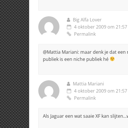
Big Alfa Lover
4 oktober 2009 om 21:57
Permalink
@Mattia Mariani: maar denk je dat een
publiek is een niche publiek hé
Mattia Mariani
4 oktober 2009 om 21:57
Permalink
Als Jaguar een wat saaie XF kan slijten