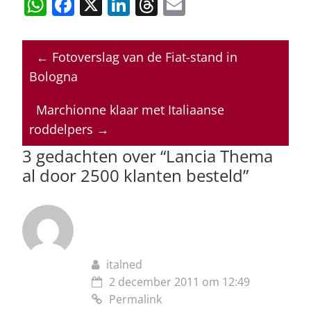
W
F
X
Li
T
E
h
a
n
h
m
at
c
k
re
ai
←
Fotoverslag van de Fiat-stand in
s
e
e
a
l
Bologna
A
b
dI
d
p
o
n
s
Marchionne klaar met Italiaanse
roddelpers
→
p
o
3 gedachten over “
Lancia Thema
k
al door 2500 klanten besteld
”
italned
2 december 2011 om 12:49
Permalink