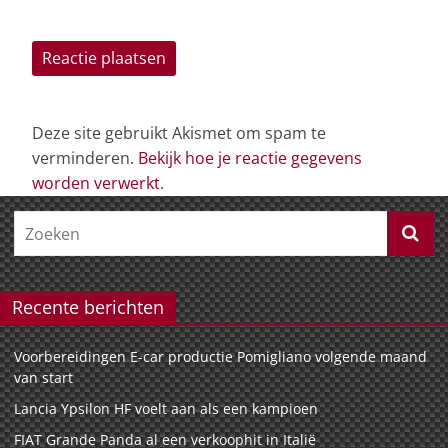
Deze site gebruikt Akismet om spam te
verminderen.
Bekijk hoe je reactie gegevens
worden verwerkt
.
Recente berichten
Voorbereidingen E-car productie Pomigliano volgende maand
van start
Lancia Ypsilon HF voelt aan als een kampioen
FIAT Grande Panda al een verkoophit in Italië