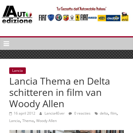
Spring
naar
inhoud
Auto
Edizione
La
Gazetta
dell'Automobile
Lancia
Italiana
Lancia Thema en Delta
|
Italiaans
schitteren in film van
autonieuws
Woody Allen
&
lifestyle
,
,
16 april 2012
Lancia4Ever
0 reacties
delta
film
,
,
Lancia
Thema
Woody Allen