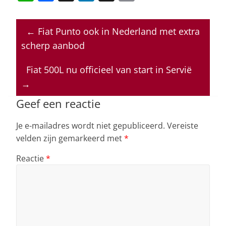
h
a
n
h
m
at
c
k
re
ai
←
Fiat Punto ook in Nederland met extra
s
e
e
a
l
scherp aanbod
A
b
dI
d
p
o
n
s
Fiat 500L nu officieel van start in Servië
→
p
o
k
Geef een reactie
Je e-mailadres wordt niet gepubliceerd.
Vereiste
velden zijn gemarkeerd met
*
Reactie
*