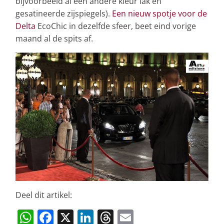
bijvoorbeeld al een andere kleur lak en
gesatineerde zijspiegels).
Een nieuw spotje voor de
Delta
EcoChic in dezelfde sfeer, beet eind vorige
maand al de spits af.
Deel dit artikel:
W
F
X
Li
T
E