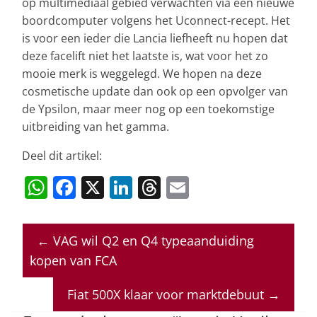
op multimediaal gebied verwachten via een nieuwe
boordcomputer volgens het Uconnect-recept. Het
is voor een ieder die Lancia liefheeft nu hopen dat
deze facelift niet het laatste is, wat voor het zo
mooie merk is weggelegd. We hopen na deze
cosmetische update dan ook op een opvolger van
de Ypsilon, maar meer nog op een toekomstige
uitbreiding van het gamma.
Deel dit artikel:
W
F
X
Li
T
E
h
a
n
h
m
at
c
k
re
ai
←
VAG wil Q2 en Q4 typeaanduiding
s
e
e
a
l
kopen van FCA
A
b
dI
d
p
o
n
s
Fiat 500X klaar voor marktdebuut
→