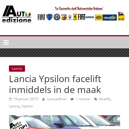
Spring
naar
inhoud
Auto
Edizione
La
Gazetta
dell'Automobile
Lancia
Italiana
Lancia Ypsilon facelift
|
Italiaans
inmiddels in de maak
autonieuws
,
&
19 januari 2015
Lancia4Ever
1 reactie
facelift
,
lifestyle
Lancia
Ypsilon