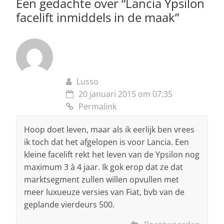
p
o
Een gedachte over “
Lancia Ypsilon
facelift inmiddels in de maak
”
k
Lusso
20 januari 2015 om 07:35
Permalink
Hoop doet leven, maar als ik eerlijk ben vrees
ik toch dat het afgelopen is voor Lancia. Een
kleine facelift rekt het leven van de Ypsilon nog
maximum 3 à 4 jaar. Ik gok erop dat ze dat
marktsegment zullen willen opvullen met
meer luxueuze versies van Fiat, bvb van de
geplande vierdeurs 500.