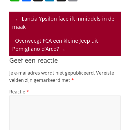
h
a
n
h
m
at
c
k
re
ai
←
Lancia Ypsilon facelift inmiddels in de
s
e
e
a
l
maak
A
b
dI
d
p
o
n
s
Overweegt FCA een kleine Jeep uit
Pomigliano d’Arco?
→
p
o
k
Geef een reactie
Je e-mailadres wordt niet gepubliceerd.
Vereiste
velden zijn gemarkeerd met
*
Reactie
*