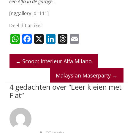
een Alfa in de garage…
[nggallery id=111]
Deel dit artikel:
W
F
X
Li
T
E
h
a
n
h
m
at
c
k
re
ai
←
Scoop: Interieur Alfa Milano
s
e
e
a
l
A
b
dI
d
Malaysian Maserparty
→
p
o
n
s
4 gedachten over “
Leer kleien met
p
o
Fiat
”
k