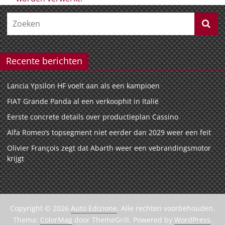
Recente berichten
Lancia Ypsilon HF voelt aan als een kampioen
FIAT Grande Panda al een verkoophit in Italië
Eerste concrete details over productieplan Cassino
Alfa Romeo’s topsegment niet eerder dan 2029 weer een feit
Olivier François zegt dat Abarth weer een vebrandingsmotor
krijgt
Copyright © 2026
Auto Edizione
. Alle rechten voorbehouden.
Thema:
ColorMag
door ThemeGrill. Powered by
WordPress
.