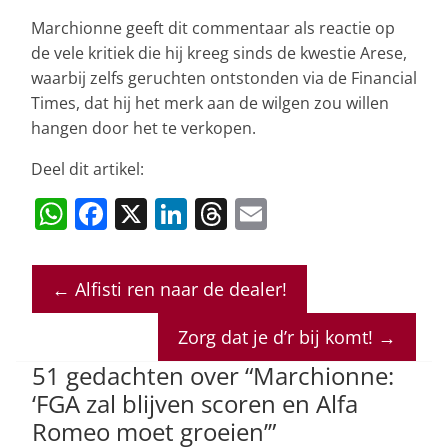
Marchionne geeft dit commentaar als reactie op
de vele kritiek die hij kreeg sinds de kwestie Arese,
waarbij zelfs geruchten ontstonden via de Financial
Times, dat hij het merk aan de wilgen zou willen
hangen door het te verkopen.
Deel dit artikel:
W
F
X
Li
T
E
h
a
n
h
m
at
c
k
re
ai
←
Alfisti ren naar de dealer!
s
e
e
a
l
A
b
dI
d
Zorg dat je d’r bij komt!
→
p
o
n
s
51 gedachten over “
Marchionne:
p
o
‘FGA zal blijven scoren en Alfa
Romeo moet groeien’
”
k