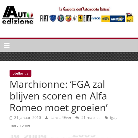
Spring
naar
inhoud
Auto
Edizione
La
Gazetta
dell'Automobile
Stellantis
Italiana
Marchionne: ‘FGA zal
|
Italiaans
blijven scoren en Alfa
autonieuws
Romeo moet groeien’
&
lifestyle
,
21 januari 2010
Lancia4Ever
51 reacties
fga
marchionne