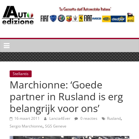
Spring
naar
inhoud
Auto
Edizione
La
Gazetta
dell'Automobile
Stellantis
Italiana
Marchionne: ‘Goede
|
Italiaans
partner in Rusland is erg
autonieuws
belangrijk voor ons’
&
lifestyle
,
16 maart 2011
Lancia4Ever
0 reacties
Rusland
,
Sergio Marchionne
SGS Geneve