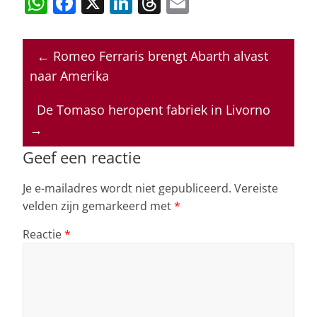
W
F
X
Li
T
E
h
a
n
h
m
at
c
k
re
ai
←
Romeo Ferraris brengt Abarth alvast
s
e
e
a
l
naar Amerika
A
b
dI
d
p
o
n
s
De Tomaso heropent fabriek in Livorno
→
p
o
k
Geef een reactie
Je e-mailadres wordt niet gepubliceerd.
Vereiste
velden zijn gemarkeerd met
*
Reactie
*