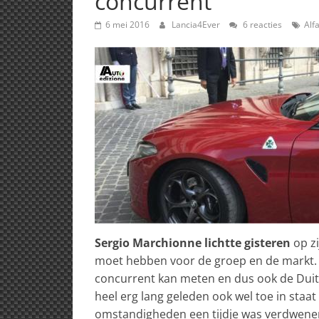
concurrent
6 mei 2016
Lancia4Ever
6 reacties
Alf
Sergio Marchionne lichtte gisteren
op zi
moet hebben voor de groep en de markt. H
concurrent kan meten en dus ook de Duitse
heel erg lang geleden ook wel toe in staa
omstandigheden een tijdje was verdwenen