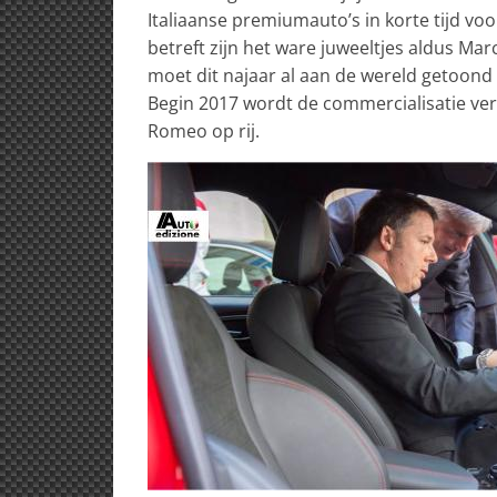
Italiaanse premiumauto’s in korte tijd vo
betreft zijn het ware juweeltjes aldus Mar
moet dit najaar al aan de wereld getoond 
Begin 2017 wordt de commercialisatie ver
Romeo op rij.