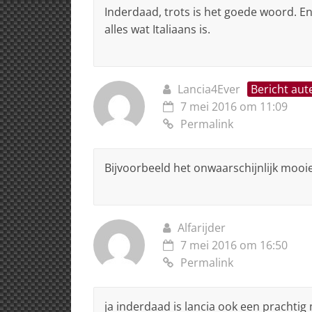
Inderdaad, trots is het goede woord. En 
alles wat Italiaans is.
Lancia4Ever
Bericht aut
7 mei 2016 om 11:09
Permalink
Bijvoorbeeld het onwaarschijnlijk moo
Alfarijder
7 mei 2016 om 16:50
Permalink
ja inderdaad is lancia ook een prachtig 