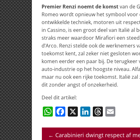
Premier Renzi noemt de komst
van de Gi
Romeo wordt opnieuw het symbool voor de
ontwikkelde techniek, motoren uit respect
in Cassino, is een groot deel van Italië al
straks meer waardoor Mirafiori een steed
d’Arco. Renzi stelde ook de werknemers v
toekomst kent, zal zeker niet gesloten w
komen eerder een paar bij. De terugkeer va
auto-industrie op het hoogste niveau. Al
maar nu ook een rijke toekomst. Italië za
dit zonder angst of onzekerheid.
Deel dit artikel:
W
F
X
Li
T
E
h
a
n
h
m
at
c
k
re
ai
←
Carabinieri dwingt respect af me