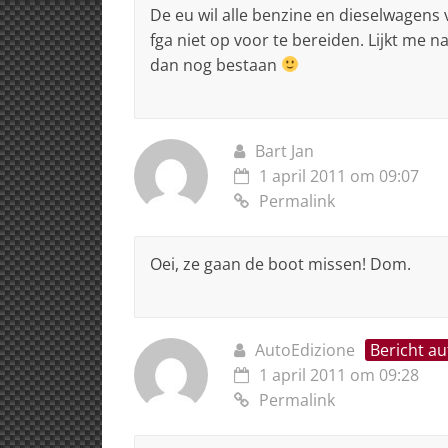
De eu wil alle benzine en dieselwagens 
fga niet op voor te bereiden. Lijkt me n
dan nog bestaan
Bart Jan
1 april 2011 om 09:07
Permalink
Oei, ze gaan de boot missen! Dom.
AutoEdizione
Bericht au
1 april 2011 om 09:28
Permalink