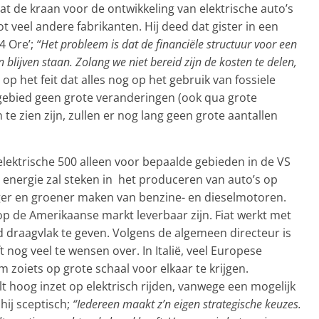
t de kraan voor de ontwikkeling van elektrische auto’s
ot veel andere fabrikanten. Hij deed dat gister in een
24 Ore’;
“Het probleem is dat de financiële structuur voor een
n blijven staan. Zolang we niet bereid zijn de kosten te delen,
p het feit dat alles nog op het gebruik van fossiele
 gebied geen grote veranderingen (ook qua grote
 te zien zijn, zullen er nog lang geen grote aantallen
elektrische 500 alleen voor bepaalde gebieden in de VS
r energie zal steken in het produceren van auto’s op
iger en groener maken van benzine- en dieselmotoren.
 op de Amerikaanse markt leverbaar zijn. Fiat werkt met
 draagvlak te geven. Volgens de algemeen directeur is
t nog veel te wensen over. In Italië, veel Europese
m zoiets op grote schaal voor elkaar te krijgen.
t hoog inzet op elektrisch rijden, vanwege een mogelijk
 hij sceptisch;
“Iedereen maakt z’n eigen strategische keuzes.