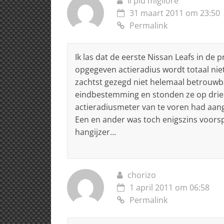
Il piu migliore
31 maart 2011 om 23:50
Permalink
Ik las dat de eerste Nissan Leafs in de
opgegeven actieradius wordt totaal niet
zachtst gezegd niet helemaal betrouwb
eindbestemming en stonden ze op driekw
actieradiusmeter van te voren had aan
Een en ander was toch enigszins voorspe
hangijzer…
chorizo
1 april 2011 om 06:58
Permalink