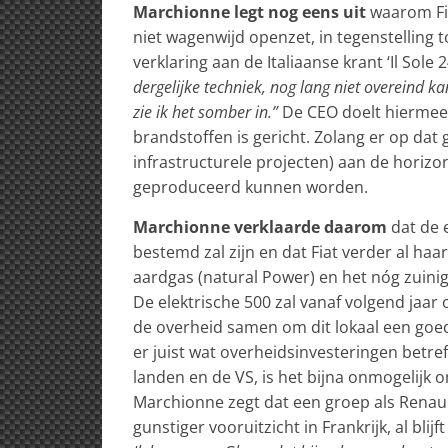
Marchionne legt nog eens uit
waarom Fia
niet wagenwijd openzet, in tegenstelling t
verklaring aan de Italiaanse krant ‘Il Sole 
dergelijke techniek, nog lang niet overeind ka
zie ik het somber in.”
De CEO doelt hiermee o
brandstoffen is gericht. Zolang er op dat
infrastructurele projecten) aan de horizon
geproduceerd kunnen worden.
Marchionne verklaarde daarom
dat de 
bestemd zal zijn en dat Fiat verder al haa
aardgas (natural Power) en het nóg zuin
De elektrische 500 zal vanaf volgend jaar
de overheid samen om dit lokaal een goed
er juist wat overheidsinvesteringen betref
landen en de VS, is het bijna onmogelijk o
Marchionne zegt dat een groep als Renaul
gunstiger vooruitzicht in Frankrijk, al blijft