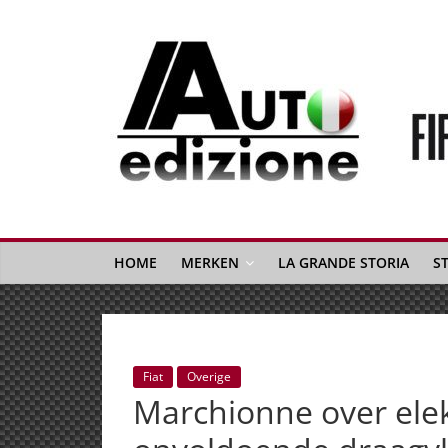
Spring
naar
inhoud
Auto
Edizione
La
Gazetta
HOME
MERKEN
LA GRANDE STORIA
S
dell'Automobile
Italiana
|
Italiaans
Fiat
Overige
autonieuws
Marchionne over elekt
&
lifestyle