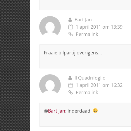
Bart Jan
1 april 2011 om 13:39
Permalink
Fraaie bilpartij overigens…
Il Quadrifoglio
1 april 2011 om 16:32
Permalink
@
Bart Jan
: Inderdaad!