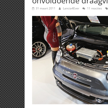
onvoldoende draagvl
31 maart 2011
Lancia4Ever
11 reacties