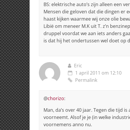
BS: elektrische auto’s zijn alleen een v
Mensen die geloven dat die dingen er 
haast kijken waarmee wij onze olie bew
Libië om meneer M.K uit T. z’n benzinep
druppel voordat we aan iets anders gaa
is dat hij het ondertussen wel doet op
Eric
1 april 2011 om 12:10
Permalink
@
chorizo
:
Man, da’s over 40 jaar. Tegen die tijd i
voorneemt. Alsof je je (in welke industr
voornemens anno nu.