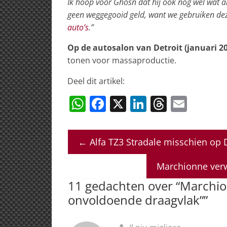
Ik hoop voor Ghosn dat hij ook nog wel wat al
geen weggegooid geld, want we gebruiken de
auto’s
.”
Op de autosalon van Detroit (januari 2
tonen voor massaproductie.
Deel dit artikel:
W
F
X
Li
T
E
h
a
n
h
m
at
c
k
re
ai
←
Alfa TZ3 Stradale misschien op 
s
e
e
a
l
A
b
dI
d
Marchionne verw
p
o
n
s
11 gedachten over “
Marchion
p
o
onvoldoende draagvlak”
”
k