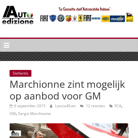
Spring
naar
inhoud
Auto
Edizione
La
Gazetta
dell'Automobile
Stellantis
Italiana
Marchionne zint mogelijk
|
Italiaans
op aanbod voor GM
autonieuws
,
&
6 september 2015
Lancia4Ever
12 reacties
FCA
,
lifestyle
GM
Sergio Marchionne