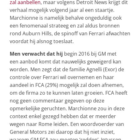
zal aanbellen
, maar volgens Detroit News krijgt dit
verhaal mogelijk volgend jaar al een staartje.
Marchionne is namelijk behalve ongeduldig ook
een fenomenaal strateeg en zal aldus bronnen
rond Auburn Hills, de spinoff van Ferrari afwachten
voordat hij alsnog toeslaat.
Men verwacht dat hij
begin 2016 bij GM met
een aanbod komt dat nauwelijks geweigerd kan
worden. Men zegt dat de familie Agnelli (Exor) de
controle over Ferrari wil overnemen en haar
aandeel in FCA (29%) mogelijk zal doen afnemen,
om de firma zo te kunnen laten groeien. FCA heeft
nog geen commentaar gegeven op deze
opmerkelijke geruchten. Marchionne zou in deze
context enkel gezegd hebben dat er meerder
wegen naar Rome leiden. Een woordvoerder van
General Motors zei daarop dat hij niet inziet,
waarom GM FCA zou moeten ‘redden’. Intussen