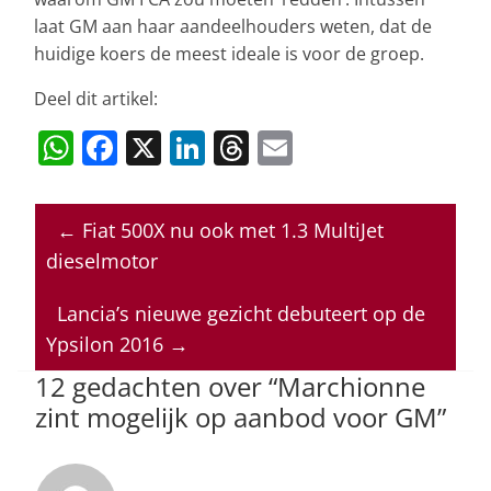
laat GM aan haar aandeelhouders weten, dat de
huidige koers de meest ideale is voor de groep.
Deel dit artikel:
W
F
X
Li
T
E
h
a
n
h
m
at
c
k
re
ai
←
Fiat 500X nu ook met 1.3 MultiJet
s
e
e
a
l
dieselmotor
A
b
dI
d
p
o
n
s
Lancia’s nieuwe gezicht debuteert op de
Ypsilon 2016
→
p
o
12 gedachten over “
Marchionne
k
zint mogelijk op aanbod voor GM
”