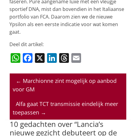
faseren. Pure aangename luxe met een vleugje
sportief DNA, mist dan bovendien in het Italiaanse
portfolio van FCA. Daarom zien we de nieuwe
Ypsilon als een eerste indicatie voor wat komen
gaat.
Deel dit artikel:
W
F
X
Li
T
E
h
a
n
h
m
at
c
k
re
ai
←
Marchionne zint mogelijk op aanbod
s
e
e
a
l
voor GM
A
b
dI
d
p
o
n
s
Alfa gaat TCT transmissie eindelijk meer
toepassen
→
p
o
10 gedachten over “
Lancia’s
k
nieuwe gezicht debuteert op de