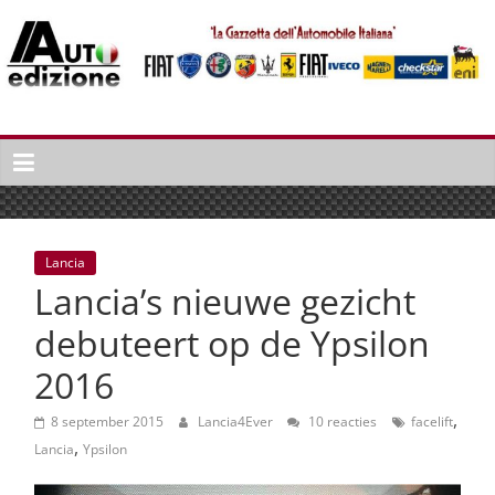
Spring
naar
inhoud
Auto
Edizione
La
Gazetta
dell'Automobile
Lancia
Italiana
Lancia’s nieuwe gezicht
|
Italiaans
debuteert op de Ypsilon
autonieuws
2016
&
lifestyle
,
8 september 2015
Lancia4Ever
10 reacties
facelift
,
Lancia
Ypsilon