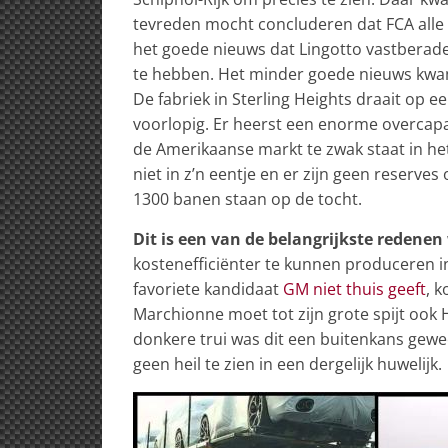
tevreden mocht concluderen dat FCA alle g
het goede nieuws dat Lingotto vastberad
te hebben. Het minder goede nieuws kwam 
De fabriek in Sterling Heights draait op ee
voorlopig. Er heerst een enorme overcapa
de Amerikaanse markt te zwak staat in h
niet in z’n eentje en er zijn geen reserves 
1300 banen staan op de tocht.
Dit is een van de belangrijkste redenen
kostenefficiënter te kunnen produceren 
favoriete kandidaat
GM niet thuis geeft
, 
Marchionne moet tot zijn grote spijt ook 
donkere trui was dit een buitenkans gew
geen heil te zien in een dergelijk huwelijk.