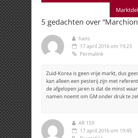
s
e
e
a
l
A
b
dI
d
Marktdeb
p
o
n
s
5 gedachten over “
Marchion
p
o
k
hans
17 april 2016 om 19:23
Permalink
Zuid-Korea is geen vrije markt, dus gee
kan alleen een pesterij zijn met refere
de afgelopen jaren is dat de minst waarsc
namen noemt om GM onder druk te zet
AR 159
17 april 2016 om 19:45