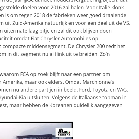
estelde doelen voor 2016 zal halen. Voor Italië klonk
en is om tegen 2018 de fabrieken weer goed draaiende
uit Zuid-Amerika natuurlijk en voor een deel uit de VS.
n uitermate laag pitje en zal dit ook blijven doen
citeit omdat Fiat Chrysler Automobiles op
et compacte middensegment. De Chrysler 200 redt het
om in dit segment nu al flink uit te breiden. Zo’n
waarom FCA op zoek blijft naar een partner om
in Amerika, maar ook elders. Omdat Marchionne’s
komen nu andere partijen in beeld. Ford, Toyota en VAG.
Hyundai-Kia uitsluiten. Volgens de Italiaanse topman in
eest, maar hebben de Koreanen duidelijk aangegeven