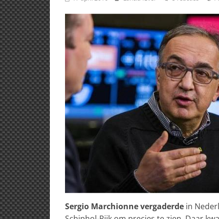
Sergio Marchionne vergaderde
in Nederl
Schiphol-Rijk om precies te zien. Daar kw