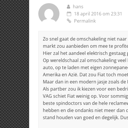
hans
18 april 2016 om 23:31
Permalink
Zo snel gaat de omschakeling niet naar el
markt zou aanbieden om mee te profiter
Hier zal het aandeel elektrisch gestaag 
Op wereldschaal zal omschakeling veel l
auto, op te laden met eigen zonnepanee
Amerika en Azië. Dat zou Fiat toch moe
Maar dan in een modern jasje zoals de 
Als partber zou ik kiezen voor een bedrij
VAG schiet Fiat weinig op. Voor sommig
beste spindoctors van de hele reclamew
hebben en die ondanks niet meer dan do
stand houden van goed en degelijk. Dus