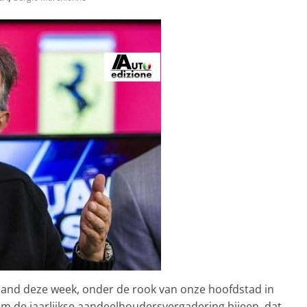
and deze week, onder de rook van onze hoofdstad in
am de jaarlijkse aandeelhoudersvergadering bijeen, dat