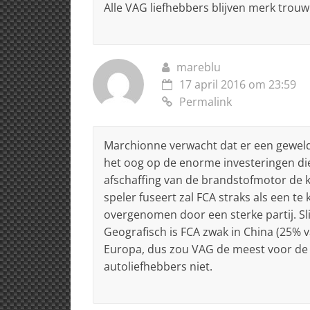
Alle VAG liefhebbers blijven merk trouw
mareblu
17 april 2016 om 23:59
Permalink
Marchionne verwacht dat er een geweldi
het oog op de enorme investeringen die
afschaffing van de brandstofmotor de k
speler fuseert zal FCA straks als een t
overgenomen door een sterke partij. S
Geografisch is FCA zwak in China (25% 
Europa, dus zou VAG de meest voor de h
autoliefhebbers niet.