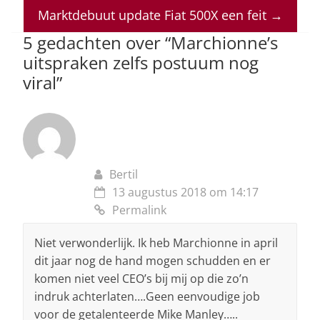
p
o
n
s
Marktdebuut update Fiat 500X een feit
→
p
o
5 gedachten over “
Marchionne’s
uitspraken zelfs postuum nog
k
viral
”
Bertil
13 augustus 2018 om 14:17
Permalink
Niet verwonderlijk. Ik heb Marchionne in april
dit jaar nog de hand mogen schudden en er
komen niet veel CEO’s bij mij op die zo’n
indruk achterlaten….Geen eenvoudige job
voor de getalenteerde Mike Manley…..