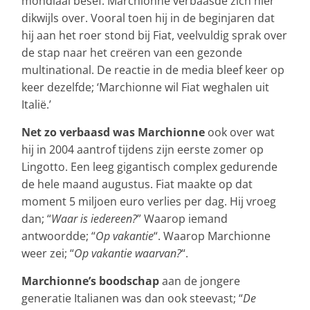
mondiaal besef. Marchionne verbaasde zich hier
dikwijls over. Vooral toen hij in de beginjaren dat
hij aan het roer stond bij Fiat, veelvuldig sprak over
de stap naar het creëren van een gezonde
multinational. De reactie in de media bleef keer op
keer dezelfde; ‘Marchionne wil Fiat weghalen uit
Italië.’
Net zo verbaasd was Marchionne
ook over wat
hij in 2004 aantrof tijdens zijn eerste zomer op
Lingotto. Een leeg gigantisch complex gedurende
de hele maand augustus. Fiat maakte op dat
moment 5 miljoen euro verlies per dag. Hij vroeg
dan; “
Waar is iedereen?
” Waarop iemand
antwoordde; “
Op vakantie
“. Waarop Marchionne
weer zei; “
Op vakantie waarvan?
“.
Marchionne’s boodschap
aan de jongere
generatie Italianen was dan ook steevast; “
De