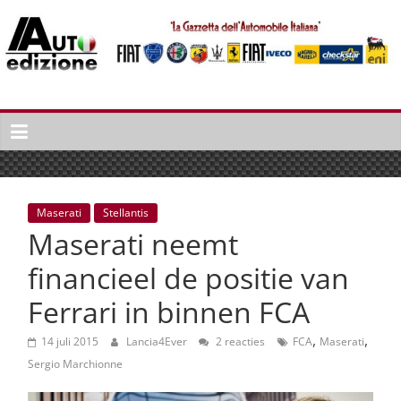
Spring
naar
inhoud
Auto
Edizione
La
Gazetta
dell'Automobile
Maserati
Stellantis
Italiana
Maserati neemt
|
Italiaans
financieel de positie van
autonieuws
Ferrari in binnen FCA
&
lifestyle
,
,
14 juli 2015
Lancia4Ever
2 reacties
FCA
Maserati
Sergio Marchionne