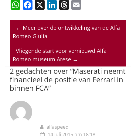
W
F
X
Li
T
E
h
a
n
h
m
at
c
k
re
ai
←
Meer over de ontwikkeling van de Alfa
s
e
e
a
l
Romeo Giulia
A
b
dI
d
p
o
n
s
Vliegende start voor vernieuwd Alfa
Romeo museum Arese
→
p
o
2 gedachten over “
Maserati neemt
k
financieel de positie van Ferrari in
binnen FCA
”
alfaspeed
14 juli 2015 om 18:18