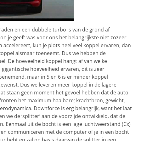
aden en een dubbele turbo is van de grond af
n je geeft was voor ons het belangrijkste niet zozeer
 accelereert, kun je plots heel veel koppel ervaren, dan
el koppel alsmaar toeneemt. Dus we hebben de
el. De hoeveelheid koppel hangt af van welke
en gigantische hoeveelheid ervaren, dit is zeer
 toenemend, maar in 5 en 6 is er minder koppel
 gewenst. Dus we leveren meer koppel in de lagere
s gaat staan geen moment het gevoel hebben dat de auto
 fronten het maximum haalbare; krachtbron, gewicht,
erodynamica. Downforce is erg belangrijk, want het laat
we de ‘splitter’ aan de voorzijde ontwikkeld, dat de
n. Eenmaal uit de bocht is een lage luchtweerstand (Cx)
oren communiceren met de computer of je in een bocht
tuur hebt en zal op basis daarvan de splitter in een