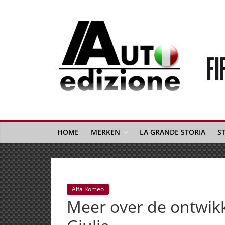
Spring
naar
inhoud
Auto
Edizione
La
Gazetta
HOME
MERKEN
LA GRANDE STORIA
S
dell'Automobile
Italiana
|
Italiaans
Alfa Romeo
autonieuws
Meer over de ontwik
&
lifestyle