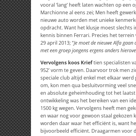
vooral ‘lang’ heeft laten wachten op een o
Marchionne al eens zei; Men heeft gewerkt
nieuwe auto worden met unieke kenmerke
opdracht. Want het klusje moest slechts i
kennis binnen Ferrari. Precies het terrein
29 april 2013; “
Je moet de nieuwe Alfa gaan 
met een groep jongens ergens anders hierover
Vervolgens koos Krief
tien specialisten v
952’ vorm te geven. Daarvoor trok men zi
speciale club altijd enkel met elkaar wer
om, kon men qua besluitvorming veel sne
en absolute geheimhouding tot het laatst h
ontwikkeling was het bereiken van een i
1500 kg wegen. Vervolgens heeft men ge
en waar nog voor gewoon staal gekozen 
worden daar waar het efficiënt is, want he
bijvoorbeeld efficiënt. Draagarmen voor 