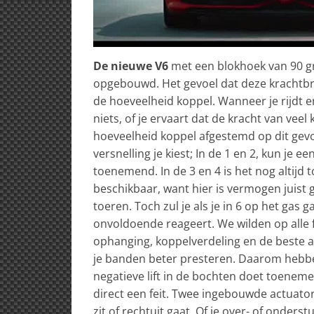
De nieuwe V6
met een blokhoek van 90 gr
opgebouwd. Het gevoel dat deze krachtbro
de hoeveelheid koppel. Wanneer je rijdt en
niets, of je ervaart dat de kracht van ve
hoeveelheid koppel afgestemd op dit gevo
versnelling je kiest; In de 1 en 2, kun je e
toenemend. In de 3 en 4 is het nog altijd
beschikbaar, want hier is vermogen juist
toeren. Toch zul je als je in 6 op het ga
onvoldoende reageert. We wilden op alle
ophanging, koppelverdeling en de beste a
je banden beter presteren. Daarom hebben 
negatieve lift in de bochten doet toeneme
direct een feit. Twee ingebouwde actuat
zit of rechtuit gaat. Of je over- of onders