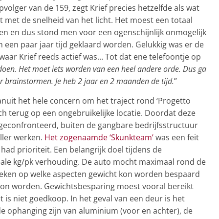
pvolger van de 159, zegt Krief precies hetzelfde als wat
 met de snelheid van het licht. Het moest een totaal
n en dus stond men voor een ogenschijnlijk onmogelijk
n een paar jaar tijd geklaard worden. Gelukkig was er de
 waar Krief reeds actief was… Tot dat ene telefoontje op
doen. Het moet iets worden van een heel andere orde. Dus ga
 brainstormen. Je heb 2 jaar en 2 maanden de tijd.
”
anuit het hele concern om het traject rond ‘Progetto
ch terug op een ongebruikelijke locatie. Doordat deze
d geconfronteerd, buiten de gangbare bedrijfsstructuur
ller werken.
Het zogenaamde ‘Skunkteam’
was een feit
ad prioriteit. Een belangrijk doel tijdens de
deale kg/pk verhouding. De auto mocht maximaal rond de
keken op welke aspecten gewicht kon worden bespaard
kon worden. Gewichtsbesparing moest vooral bereikt
t is niet goedkoop. In het geval van een deur is het
de ophanging zijn van aluminium (voor en achter), de