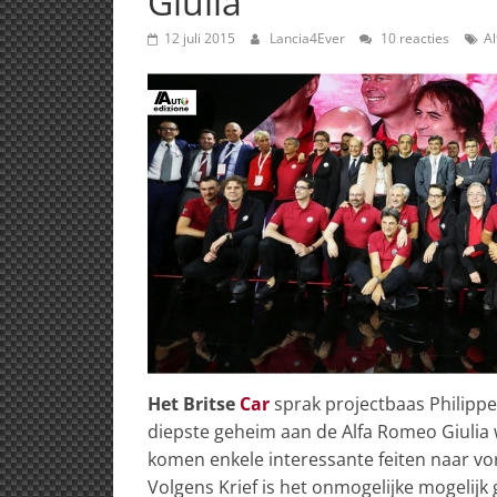
Giulia
12 juli 2015
Lancia4Ever
10 reacties
A
Het Britse
Car
sprak projectbaas Philippe 
diepste geheim aan de Alfa Romeo Giulia we
komen enkele interessante feiten naar vor
Volgens Krief is het onmogelijke mogelijk 