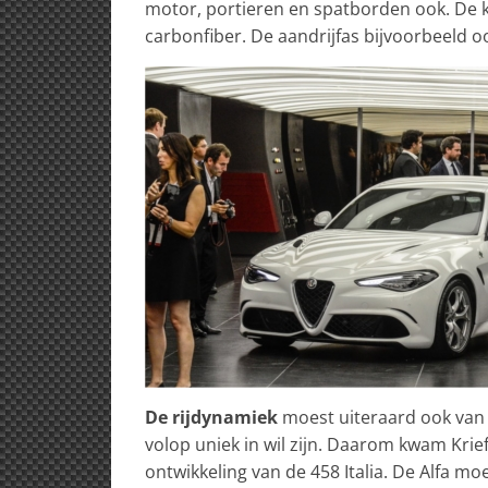
motor, portieren en spatborden ook. De ko
carbonfiber. De aandrijfas bijvoorbeeld o
De rijdynamiek
moest uiteraard ook van 
volop uniek in wil zijn. Daarom kwam Krief’
ontwikkeling van de 458 Italia. De Alfa moe