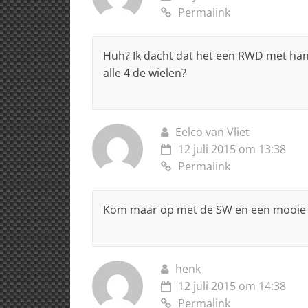
Permalink
Huh? Ik dacht dat het een RWD met han
alle 4 de wielen?
Eelco van Vliet
12 juli 2015 om 13:38
Permalink
Kom maar op met de SW en een mooie 
henk
12 juli 2015 om 14:38
Permalink