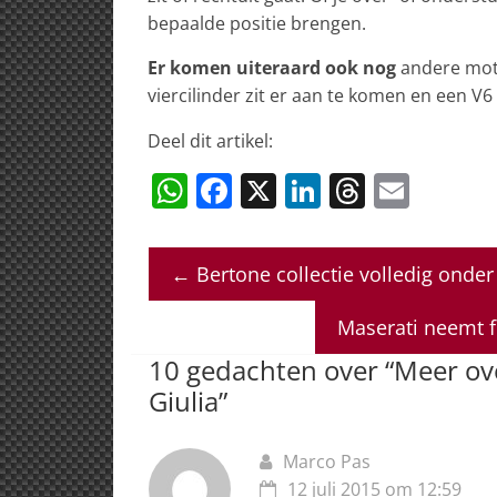
bepaalde positie brengen.
Er komen uiteraard ook nog
andere moto
viercilinder zit er aan te komen en een V
Deel dit artikel:
W
F
X
Li
T
E
h
a
n
h
m
at
c
k
re
ai
←
Bertone collectie volledig onde
s
e
e
a
l
A
b
dI
d
Maserati neemt f
p
o
n
s
10 gedachten over “
Meer ov
p
o
Giulia
”
k
Marco Pas
12 juli 2015 om 12:59