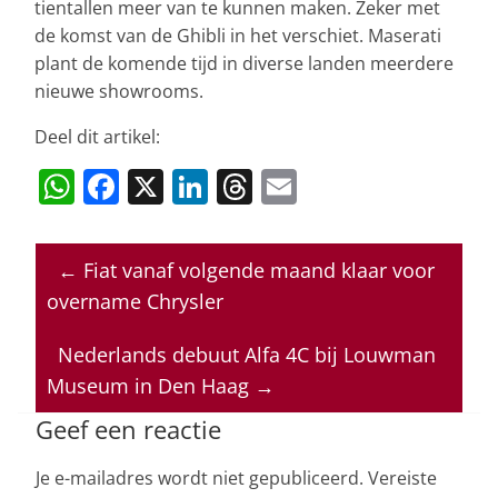
tientallen meer van te kunnen maken. Zeker met
de komst van de Ghibli in het verschiet. Maserati
plant de komende tijd in diverse landen meerdere
nieuwe showrooms.
Deel dit artikel:
W
F
X
Li
T
E
h
a
n
h
m
at
c
k
re
ai
←
Fiat vanaf volgende maand klaar voor
s
e
e
a
l
overname Chrysler
A
b
dI
d
p
o
n
s
Nederlands debuut Alfa 4C bij Louwman
Museum in Den Haag
→
p
o
k
Geef een reactie
Je e-mailadres wordt niet gepubliceerd.
Vereiste