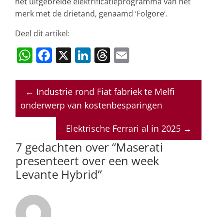
het uitgebreide elektrificatieprogramma van het
merk met de drietand, genaamd ‘Folgore’.
Deel dit artikel:
W
F
X
Li
T
E
h
a
n
h
m
at
c
k
re
ai
←
Industrie rond Fiat fabriek te Melfi
s
e
e
a
l
onderwerp van kostenbesparingen
A
b
dI
d
p
o
n
s
Elektrische Ferrari al in 2025
→
p
o
7 gedachten over “
Maserati
presenteert over een week
k
Levante Hybrid
”