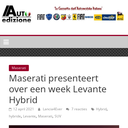
Spring
naar
inhoud
Auto
Edizione
La
Gazetta
dell'Automobile
Maserati
Italiana
Maserati presenteert
|
Italiaans
over een week Levante
autonieuws
Hybrid
&
lifestyle
,
12 april 2021
Lancia4Ever
7 reacties
Hybrid
,
,
,
hybride
Levante
Maserati
SUV