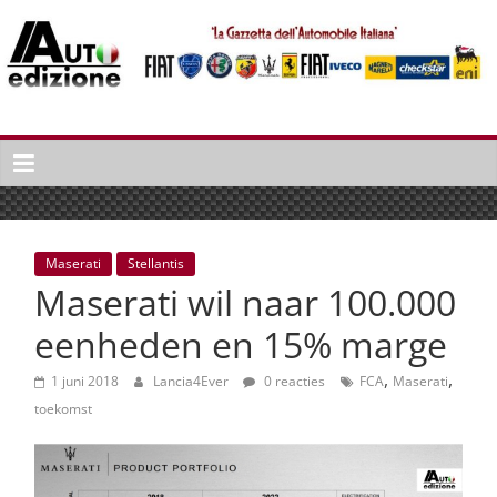
Spring
naar
inhoud
Auto
Edizione
La
Gazetta
dell'Automobile
Maserati
Stellantis
Italiana
Maserati wil naar 100.000
|
Italiaans
eenheden en 15% marge
autonieuws
,
,
&
1 juni 2018
Lancia4Ever
0 reacties
FCA
Maserati
lifestyle
toekomst