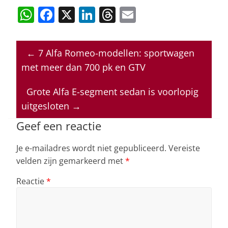
W
F
X
Li
T
E
h
a
n
h
m
at
c
k
re
ai
←
7 Alfa Romeo-modellen: sportwagen
s
e
e
a
l
met meer dan 700 pk en GTV
A
b
dI
d
p
o
n
s
Grote Alfa E-segment sedan is voorlopig
uitgesloten
→
p
o
k
Geef een reactie
Je e-mailadres wordt niet gepubliceerd.
Vereiste
velden zijn gemarkeerd met
*
Reactie
*