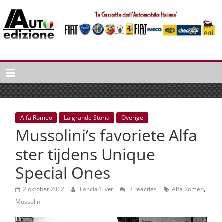
Spring
naar
inhoud
Auto
Edizione
La
Gazetta
dell'Automobile
Alfa Romeo
La grande Storia
Overige
Italiana
Mussolini’s favoriete Alfa
|
Italiaans
ster tijdens Unique
autonieuws
Special Ones
&
lifestyle
,
2 oktober 2012
Lancia4Ever
3 reacties
Alfa Romeo
Mussolini