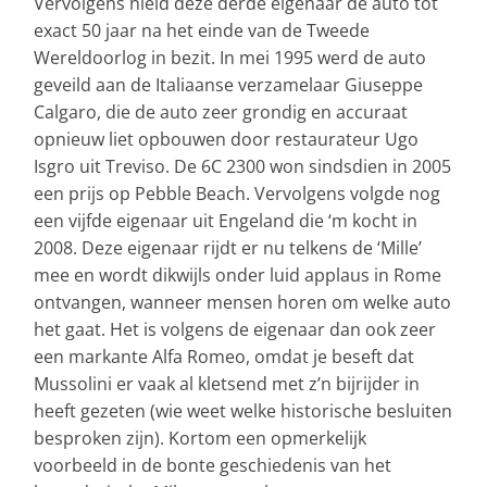
Vervolgens hield deze derde eigenaar de auto tot
exact 50 jaar na het einde van de Tweede
Wereldoorlog in bezit. In mei 1995 werd de auto
geveild aan de Italiaanse verzamelaar Giuseppe
Calgaro, die de auto zeer grondig en accuraat
opnieuw liet opbouwen door restaurateur Ugo
Isgro uit Treviso. De 6C 2300 won sindsdien in 2005
een prijs op Pebble Beach. Vervolgens volgde nog
een vijfde eigenaar uit Engeland die ‘m kocht in
2008. Deze eigenaar rijdt er nu telkens de ‘Mille’
mee en wordt dikwijls onder luid applaus in Rome
ontvangen, wanneer mensen horen om welke auto
het gaat. Het is volgens de eigenaar dan ook zeer
een markante Alfa Romeo, omdat je beseft dat
Mussolini er vaak al kletsend met z’n bijrijder in
heeft gezeten (wie weet welke historische besluiten
besproken zijn). Kortom een opmerkelijk
voorbeeld in de bonte geschiedenis van het