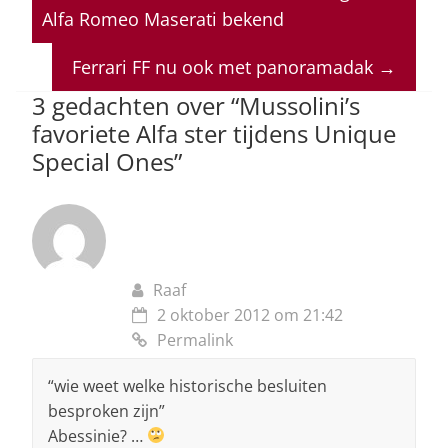
s
e
e
a
l
Alfa Romeo Maserati bekend
A
b
dI
d
p
o
n
s
Ferrari FF nu ook met panoramadak
→
p
o
3 gedachten over “
Mussolini’s
favoriete Alfa ster tijdens Unique
k
Special Ones
”
Raaf
2 oktober 2012 om 21:42
Permalink
“wie weet welke historische besluiten
besproken zijn”
Abessinie? …