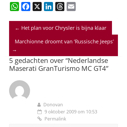
W
F
X
Li
T
E
h
a
n
h
m
at
c
k
re
ai
←
Het plan voor Chrysler is bijna klaar
s
e
e
a
l
A
b
dI
d
Marchionne droomt van ‘Russische Jeeps’
p
o
n
s
→
p
o
5 gedachten over “
Nederlandse
Maserati GranTurismo MC GT4
”
k
Donovan
9 oktober 2009 om 10:53
Permalink