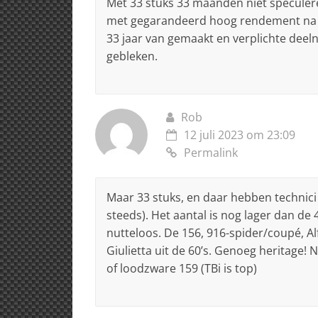
Met 33 stuks 33 maanden niet speculer
met gegarandeerd hoog rendement na 3
33 jaar van gemaakt en verplichte deel
gebleken.
Rob
12 juli 2023 om 23:09
Permalink
Maar 33 stuks, en daar hebben technici t
steeds). Het aantal is nog lager dan de 
nutteloos. De 156, 916-spider/coupé, Alf
Giulietta uit de 60’s. Genoeg heritage!
of loodzware 159 (TBi is top)