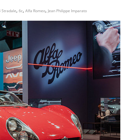
,
,
,
 Stradale
6c
Alfa Romeo
Jean Philippe Imparato