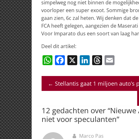
simpelweg nog niet binnen de mogelijkhed
voorloper een super exoot. Sommige bro
gaan zien, 6c zal heten. Wij denken dat de
FCA heeft gelegen, aangezien de Maserati
Voor Imparato dus een soort van laag hang
Deel dit artikel:
W
F
X
Li
T
E
h
a
n
h
m
at
c
k
re
ai
←
Stellantis gaat 1 miljoen auto’s 
s
e
e
a
l
A
b
dI
d
p
o
n
s
12 gedachten over “
Nieuwe A
p
o
niet voor speculanten
”
k
Marco Pas