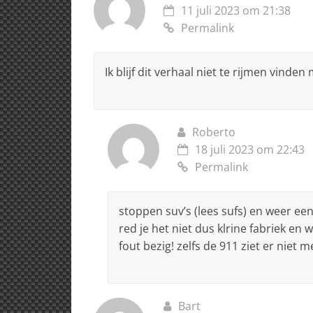
11 juli 2023 om 21:38
Permalink
Ik blijf dit verhaal niet te rijmen vinde
Roberto
18 juli 2023 om 22:43
Permalink
stoppen suv’s (lees sufs) en weer ee
red je het niet dus klrine fabriek en
fout bezig! zelfs de 911 ziet er niet m
Bart