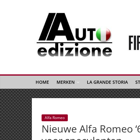
Spring
naar
inhoud
Auto
Edizione
La
Gazetta
HOME
MERKEN
LA GRANDE STORIA
S
dell'Automobile
Italiana
|
Italiaans
Alfa Romeo
autonieuws
Nieuwe Alfa Romeo ‘6
&
lifestyle