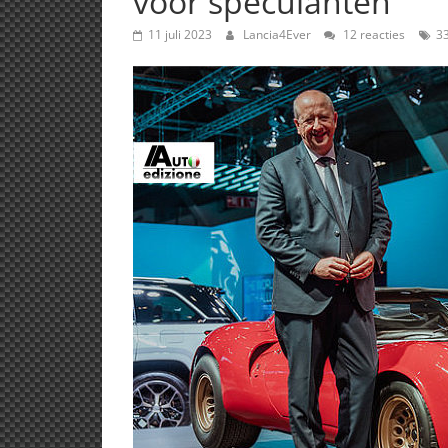
voor speculanten
11 juli 2023
Lancia4Ever
12 reacties
33