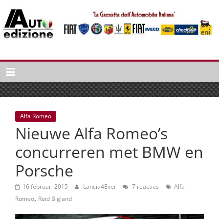
Spring
naar
inhoud
Auto
Edizione
La
Gazetta
dell'Automobile
Alfa Romeo
Italiana
Nieuwe Alfa Romeo’s
|
Italiaans
concurreren met BMW en
autonieuws
Porsche
&
lifestyle
16 februari 2015
Lancia4Ever
7 reacties
Alfa
,
Romeo
Reid Bigland