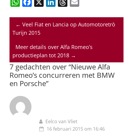
W
F
X
Li
T
E
h
a
n
h
m
at
c
k
re
ai
←
Veel Fiat en Lancia op Automotoretrò
s
e
e
a
l
Turijn 2015
A
b
dI
d
p
o
n
s
Meer details over Alfa Romeo’s
productieplan tot 2018
→
p
o
7 gedachten over “
Nieuwe Alfa
k
Romeo’s concurreren met BMW
en Porsche
”
Eelco van Vliet
16 februari 2015 om 16:46